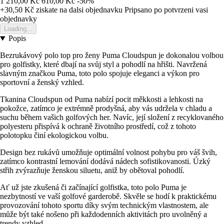
1 210,00 Kč
610,00 Kč
-50%
+30,50 Kč
ziskate na dalsi objednavku
Pripsano po potvrzeni vasi
objednavky
Loading...
Popis
Bezrukávový polo top pro ženy Puma Cloudspun je dokonalou volbou
pro golfistky, které dbají na svůj styl a pohodlí na hřišti. Navržená
slavným značkou Puma, toto polo spojuje eleganci a výkon pro
sportovní a ženský vzhled.
Tkanina Cloudspun od Puma nabízí pocit měkkosti a lehkosti na
pokožce, zatímco je extrémně prodyšná, aby vás udržela v chladu a
suchu během vašich golfových her. Navíc, její složení z recyklovaného
polyesteru přispívá k ochraně životního prostředí, což z tohoto
polotopku činí ekologickou volbu.
Design bez rukávů umožňuje optimální volnost pohybu pro váš švih,
zatímco kontrastní lemování dodává nádech sofistikovanosti. Úzký
střih zvýrazňuje ženskou siluetu, aniž by obětoval pohodlí.
Ať už jste zkušená či začínající golfistka, toto polo Puma je
nezbytností ve vaší golfové garderobě. Skvěle se hodí k praktickému
provozování tohoto sportu díky svým technickým vlastnostem, ale
může být také nošeno při každodenních aktivitách pro uvolněný a
trendy vzhled.