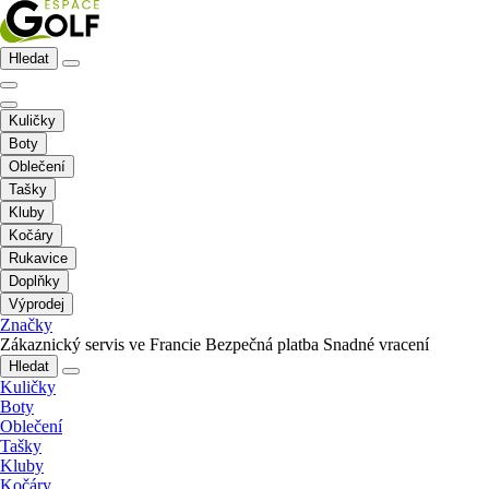
Hledat
Kuličky
Boty
Oblečení
Tašky
Kluby
Kočáry
Rukavice
Doplňky
Výprodej
Značky
Zákaznický servis ve Francie
Bezpečná platba
Snadné vracení
Hledat
Kuličky
Boty
Oblečení
Tašky
Kluby
Kočáry