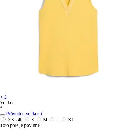
+-2
Velikost
*
Průvodce velikostí
XS
24h
S
M
L
XL
Toto pole je povinné