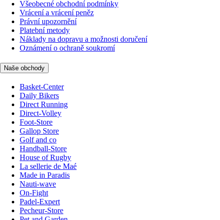
Všeobecné obchodní podmínky
Vrácení a vrácení peněz
Právní upozornění
Platební metody
Náklady na dopravu a možnosti doručení
Oznámení o ochraně soukromí
Naše obchody
Basket-Center
Daily Bikers
Direct Running
Direct-Volley
Foot-Store
Gallop Store
Golf and co
Handball-Store
House of Rugby
La sellerie de Maé
Made in Paradis
Nauti-wave
On-Fight
Padel-Expert
Pecheur-Store
Pet and Garden