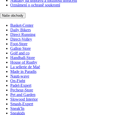
Náklady na dopravu a možnosti doručení
Oznámení o ochraně soukromí
Naše obchody
Basket-Center
Daily Bikers
Direct Running
Direct-Volley
Foot-Store
Gallop Store
Golf and co
Handball-Store
House of Rugby
La sellerie de Maé
Made in Paradis
Nauti-wave
On-Fight
Padel-Expert
Pecheur-Store
Pet and Garden
Slowood Interior
Smash-Expert
Sneak'In
Sneakids