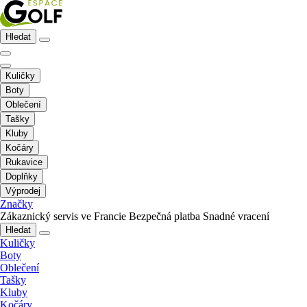
Hledat
Kuličky
Boty
Oblečení
Tašky
Kluby
Kočáry
Rukavice
Doplňky
Výprodej
Značky
Zákaznický servis ve Francie
Bezpečná platba
Snadné vracení
Hledat
Kuličky
Boty
Oblečení
Tašky
Kluby
Kočáry