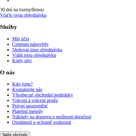
30 dní na rozmyšlenou
Vraťte svou objednávku
Služby
Můj účet
Centrum nápovědy
Sledovat mou objednávku
Vrátit mou objednávku
Kódy slev
O nás
Kdo jsme?
Kontaktujte nás
Všeobecné obchodní podmínky
Vrácení a vrácení peněz
Právní upozornění
Platební metody
Náklady na dopravu a možnosti doručení
Oznámení o ochraně soukromí
Naše obchody