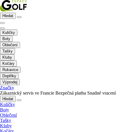
Hledat
Kuličky
Boty
Oblečení
Tašky
Kluby
Kočáry
Rukavice
Doplňky
Výprodej
Značky
Zákaznický servis ve Francie
Bezpečná platba
Snadné vracení
Hledat
Kuličky
Boty
Oblečení
Tašky
Kluby
Kočáry