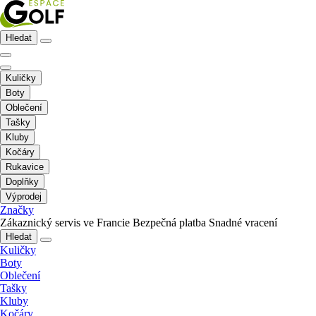
Hledat
Kuličky
Boty
Oblečení
Tašky
Kluby
Kočáry
Rukavice
Doplňky
Výprodej
Značky
Zákaznický servis ve Francie
Bezpečná platba
Snadné vracení
Hledat
Kuličky
Boty
Oblečení
Tašky
Kluby
Kočáry