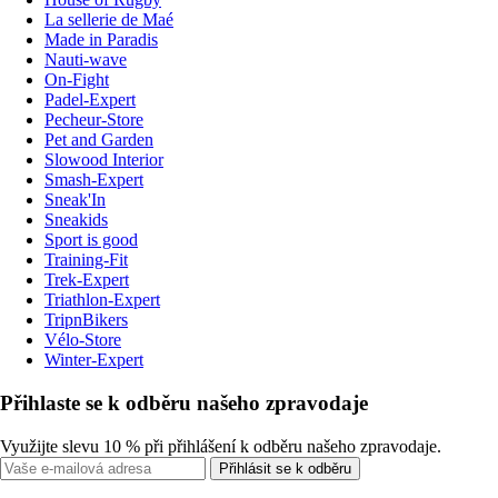
La sellerie de Maé
Made in Paradis
Nauti-wave
On-Fight
Padel-Expert
Pecheur-Store
Pet and Garden
Slowood Interior
Smash-Expert
Sneak'In
Sneakids
Sport is good
Training-Fit
Trek-Expert
Triathlon-Expert
TripnBikers
Vélo-Store
Winter-Expert
Přihlaste se k odběru našeho zpravodaje
Využijte slevu 10 % při přihlášení k odběru našeho zpravodaje.
Přihlásit se k odběru