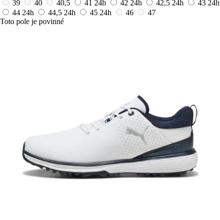
39
40
40,5
41
24h
42
24h
42,5
24h
43
24h
44
24h
44,5
24h
45
24h
46
47
Toto pole je povinné