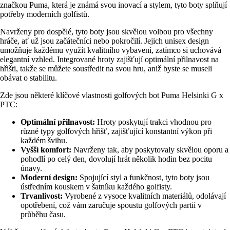
značkou Puma, která je známá svou inovací a stylem, tyto boty splňují
potřeby moderních golfistů.
Navrženy pro dospělé, tyto boty jsou skvělou volbou pro všechny
hráče, ať už jsou začátečníci nebo pokročilí. Jejich unisex design
umožňuje každému využít kvalitního vybavení, zatímco si uchovává
elegantní vzhled. Integrované hroty zajišťují optimální přilnavost na
hřišti, takže se můžete soustředit na svou hru, aniž byste se museli
obávat o stabilitu.
Zde jsou některé klíčové vlastnosti golfových bot Puma Helsinki G x
PTC:
Optimální přilnavost:
Hroty poskytují trakci vhodnou pro
různé typy golfových hřišť, zajišťující konstantní výkon při
každém švihu.
Vyšší komfort:
Navrženy tak, aby poskytovaly skvělou oporu a
pohodlí po celý den, dovolují hrát několik hodin bez pocitu
únavy.
Moderní design:
Spojující styl a funkčnost, tyto boty jsou
ústředním kouskem v šatníku každého golfisty.
Trvanlivost:
Vyrobené z vysoce kvalitních materiálů, odolávají
opotřebení, což vám zaručuje spoustu golfových partií v
průběhu času.