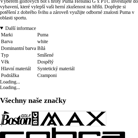
Výběrem golfových bot s hroty Puma Helsinki G x PTC investujete do
vybavení, které vylepší vaši herní zkušenost na hřišti. Dopřejte si
potěšení z dobrého švihu a zároveň využijte odborné znalosti Puma v
oblasti sportu.
Další informace
Marki
Puma
Barva
white
Dominantní barva
Bílá
Typ
Smíšené
Věk
Dospělý
Hlavní materiál
Syntetický materiál
Podrážka
Cramponi
Loading...
Loading...
Všechny naše značky