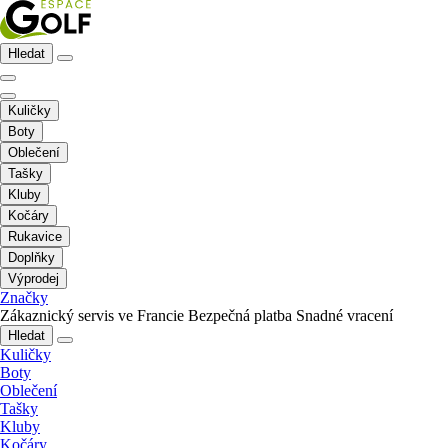
Hledat
Kuličky
Boty
Oblečení
Tašky
Kluby
Kočáry
Rukavice
Doplňky
Výprodej
Značky
Zákaznický servis ve Francie
Bezpečná platba
Snadné vracení
Hledat
Kuličky
Boty
Oblečení
Tašky
Kluby
Kočáry