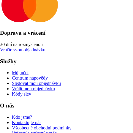
Doprava a vrácení
30 dní na rozmyšlenou
Vraťte svou objednávku
Služby
Můj účet
Centrum nápovědy
Sledovat mou objednávku
Vrátit mou objednávku
Kódy slev
O nás
Kdo jsme?
Kontaktujte nás
Všeobecné obchodní podmínky