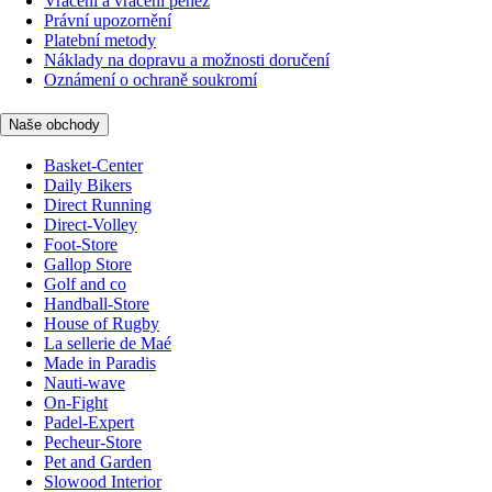
Vrácení a vrácení peněz
Právní upozornění
Platební metody
Náklady na dopravu a možnosti doručení
Oznámení o ochraně soukromí
Naše obchody
Basket-Center
Daily Bikers
Direct Running
Direct-Volley
Foot-Store
Gallop Store
Golf and co
Handball-Store
House of Rugby
La sellerie de Maé
Made in Paradis
Nauti-wave
On-Fight
Padel-Expert
Pecheur-Store
Pet and Garden
Slowood Interior