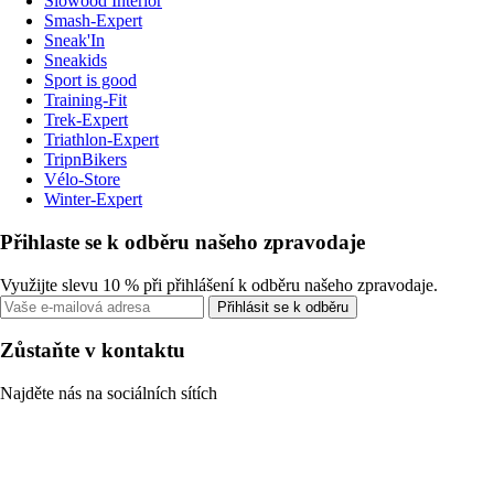
Slowood Interior
Smash-Expert
Sneak'In
Sneakids
Sport is good
Training-Fit
Trek-Expert
Triathlon-Expert
TripnBikers
Vélo-Store
Winter-Expert
Přihlaste se k odběru našeho zpravodaje
Využijte slevu 10 % při přihlášení k odběru našeho zpravodaje.
Přihlásit se k odběru
Zůstaňte v kontaktu
Najděte nás na sociálních sítích