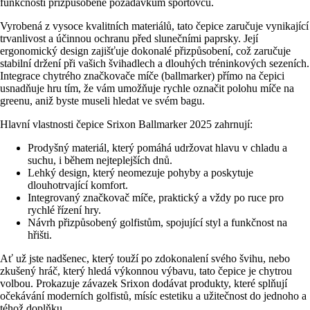
funkčnosti přizpůsobené požadavkům sportovců.
Vyrobená z vysoce kvalitních materiálů, tato čepice zaručuje vynikající
trvanlivost a účinnou ochranu před slunečními paprsky. Její
ergonomický design zajišťuje dokonalé přizpůsobení, což zaručuje
stabilní držení při vašich švihadlech a dlouhých tréninkových sezeních.
Integrace chytrého značkovače míče (ballmarker) přímo na čepici
usnadňuje hru tím, že vám umožňuje rychle označit polohu míče na
greenu, aniž byste museli hledat ve svém bagu.
Hlavní vlastnosti čepice Srixon Ballmarker 2025 zahrnují:
Prodyšný materiál, který pomáhá udržovat hlavu v chladu a
suchu, i během nejteplejších dnů.
Lehký design, který neomezuje pohyby a poskytuje
dlouhotrvající komfort.
Integrovaný značkovač míče, praktický a vždy po ruce pro
rychlé řízení hry.
Návrh přizpůsobený golfistům, spojující styl a funkčnost na
hřišti.
Ať už jste nadšenec, který touží po zdokonalení svého švihu, nebo
zkušený hráč, který hledá výkonnou výbavu, tato čepice je chytrou
volbou. Prokazuje závazek Srixon dodávat produkty, které splňují
očekávání moderních golfistů, mísíc estetiku a užitečnost do jednoho a
téhož doplňku.