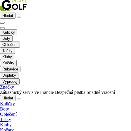
Hledat
Kuličky
Boty
Oblečení
Tašky
Kluby
Kočáry
Rukavice
Doplňky
Výprodej
Značky
Zákaznický servis ve Francie
Bezpečná platba
Snadné vracení
Hledat
Kuličky
Boty
Oblečení
Tašky
Kluby
Kočáry