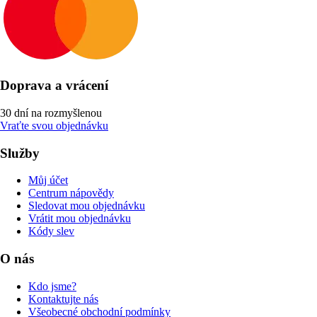
Doprava a vrácení
30 dní na rozmyšlenou
Vraťte svou objednávku
Služby
Můj účet
Centrum nápovědy
Sledovat mou objednávku
Vrátit mou objednávku
Kódy slev
O nás
Kdo jsme?
Kontaktujte nás
Všeobecné obchodní podmínky