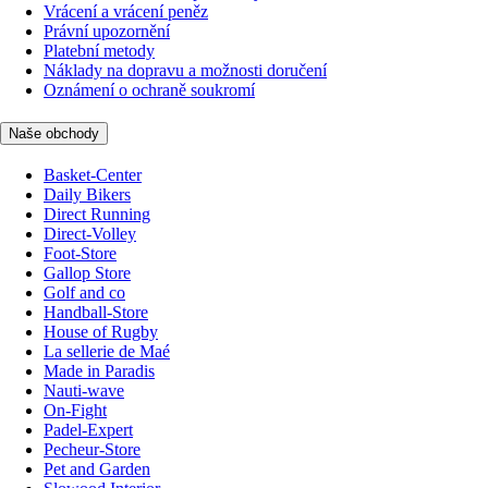
Vrácení a vrácení peněz
Právní upozornění
Platební metody
Náklady na dopravu a možnosti doručení
Oznámení o ochraně soukromí
Naše obchody
Basket-Center
Daily Bikers
Direct Running
Direct-Volley
Foot-Store
Gallop Store
Golf and co
Handball-Store
House of Rugby
La sellerie de Maé
Made in Paradis
Nauti-wave
On-Fight
Padel-Expert
Pecheur-Store
Pet and Garden