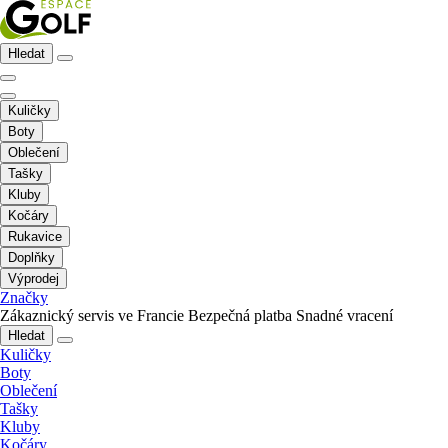
Hledat
Kuličky
Boty
Oblečení
Tašky
Kluby
Kočáry
Rukavice
Doplňky
Výprodej
Značky
Zákaznický servis ve Francie
Bezpečná platba
Snadné vracení
Hledat
Kuličky
Boty
Oblečení
Tašky
Kluby
Kočáry