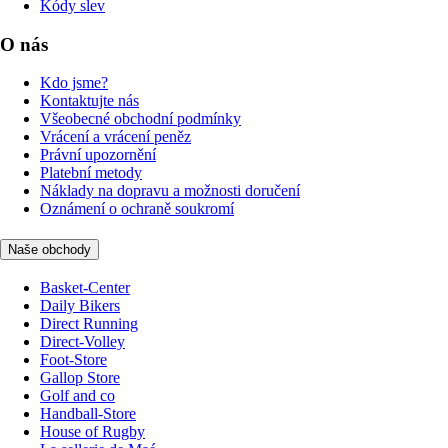
Kódy slev
O nás
Kdo jsme?
Kontaktujte nás
Všeobecné obchodní podmínky
Vrácení a vrácení peněz
Právní upozornění
Platební metody
Náklady na dopravu a možnosti doručení
Oznámení o ochraně soukromí
Naše obchody
Basket-Center
Daily Bikers
Direct Running
Direct-Volley
Foot-Store
Gallop Store
Golf and co
Handball-Store
House of Rugby