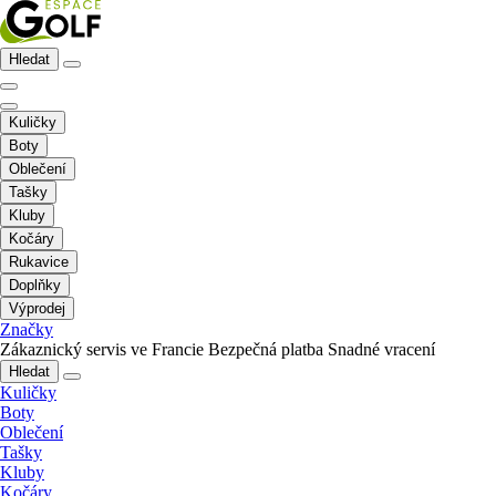
Hledat
Kuličky
Boty
Oblečení
Tašky
Kluby
Kočáry
Rukavice
Doplňky
Výprodej
Značky
Zákaznický servis ve Francie
Bezpečná platba
Snadné vracení
Hledat
Kuličky
Boty
Oblečení
Tašky
Kluby
Kočáry