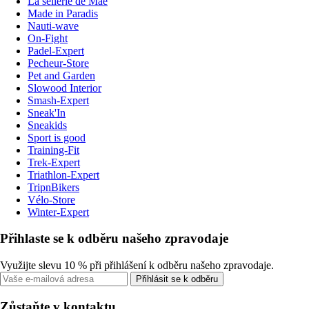
La sellerie de Maé
Made in Paradis
Nauti-wave
On-Fight
Padel-Expert
Pecheur-Store
Pet and Garden
Slowood Interior
Smash-Expert
Sneak'In
Sneakids
Sport is good
Training-Fit
Trek-Expert
Triathlon-Expert
TripnBikers
Vélo-Store
Winter-Expert
Přihlaste se k odběru našeho zpravodaje
Využijte slevu 10 % při přihlášení k odběru našeho zpravodaje.
Přihlásit se k odběru
Zůstaňte v kontaktu