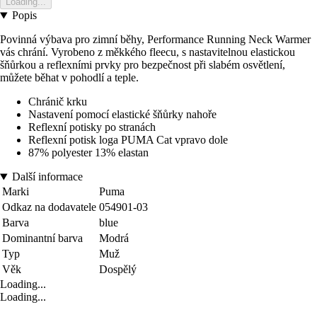
Loading...
Popis
Povinná výbava pro zimní běhy, Performance Running Neck Warmer
vás chrání. Vyrobeno z měkkého fleecu, s nastavitelnou elastickou
šňůrkou a reflexními prvky pro bezpečnost při slabém osvětlení,
můžete běhat v pohodlí a teple.
Chránič krku
Nastavení pomocí elastické šňůrky nahoře
Reflexní potisky po stranách
Reflexní potisk loga PUMA Cat vpravo dole
87% polyester 13% elastan
Další informace
Marki
Puma
Odkaz na dodavatele
054901-03
Barva
blue
Dominantní barva
Modrá
Typ
Muž
Věk
Dospělý
Loading...
Loading...