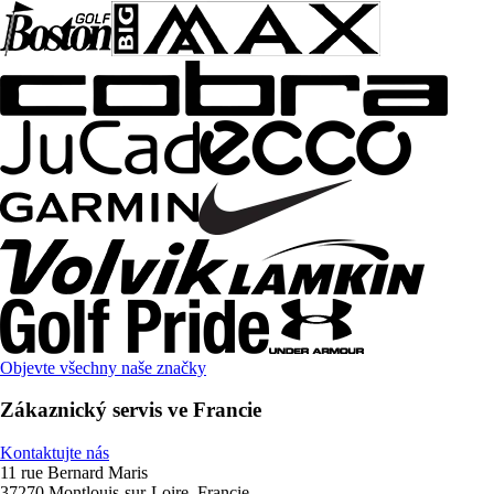
Objevte všechny naše značky
Zákaznický servis ve Francie
Kontaktujte nás
11 rue Bernard Maris
37270 Montlouis-sur-Loire, Francie