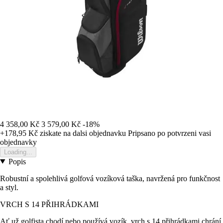
4 358,00 Kč
3 579,00 Kč
-18%
+178,95 Kč
ziskate na dalsi objednavku
Pripsano po potvrzeni vasi
objednavky
Loading...
Popis
Robustní a spolehlivá golfová vozíková taška, navržená pro funkčnost
a styl.
VRCH S 14 PŘIHRÁDKAMI
Ať už golfista chodí nebo používá vozík, vrch s 14 přihrádkami chrání