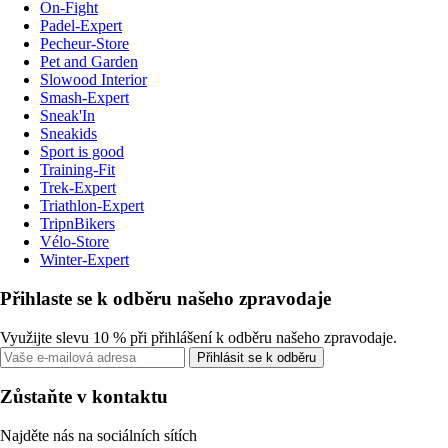
On-Fight
Padel-Expert
Pecheur-Store
Pet and Garden
Slowood Interior
Smash-Expert
Sneak'In
Sneakids
Sport is good
Training-Fit
Trek-Expert
Triathlon-Expert
TripnBikers
Vélo-Store
Winter-Expert
Přihlaste se k odběru našeho zpravodaje
Využijte slevu 10 % při přihlášení k odběru našeho zpravodaje.
Přihlásit se k odběru
Zůstaňte v kontaktu
Najděte nás na sociálních sítích