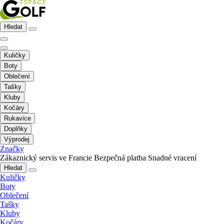
Hledat
Kuličky
Boty
Oblečení
Tašky
Kluby
Kočáry
Rukavice
Doplňky
Výprodej
Značky
Zákaznický servis ve Francie
Bezpečná platba
Snadné vracení
Hledat
Kuličky
Boty
Oblečení
Tašky
Kluby
Kočáry