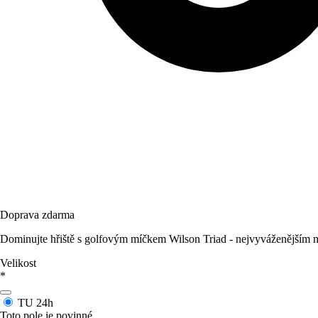
Doprava zdarma
Dominujte hřiště s golfovým míčkem Wilson Triad - nejvyváženějším m
Velikost
*
TU
24h
Toto pole je povinné