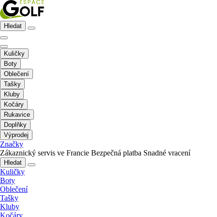
Hledat
Kuličky
Boty
Oblečení
Tašky
Kluby
Kočáry
Rukavice
Doplňky
Výprodej
Značky
Zákaznický servis ve Francie
Bezpečná platba
Snadné vracení
Hledat
Kuličky
Boty
Oblečení
Tašky
Kluby
Kočáry