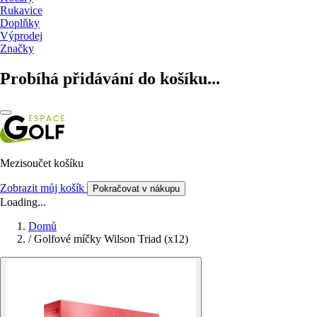
Rukavice
Doplňky
Výprodej
Značky
Probíhá přidávání do košíku...
Mezisoučet košíku
Zobrazit můj košík
Pokračovat v nákupu
Loading...
Domů
/
Golfové míčky Wilson Triad (x12)