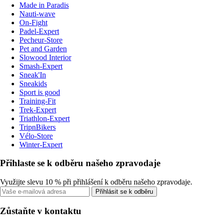
Made in Paradis
Nauti-wave
On-Fight
Padel-Expert
Pecheur-Store
Pet and Garden
Slowood Interior
Smash-Expert
Sneak'In
Sneakids
Sport is good
Training-Fit
Trek-Expert
Triathlon-Expert
TripnBikers
Vélo-Store
Winter-Expert
Přihlaste se k odběru našeho zpravodaje
Využijte slevu 10 % při přihlášení k odběru našeho zpravodaje.
Přihlásit se k odběru
Zůstaňte v kontaktu