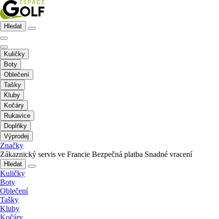
Hledat
Kuličky
Boty
Oblečení
Tašky
Kluby
Kočáry
Rukavice
Doplňky
Výprodej
Značky
Zákaznický servis ve Francie
Bezpečná platba
Snadné vracení
Hledat
Kuličky
Boty
Oblečení
Tašky
Kluby
Kočáry