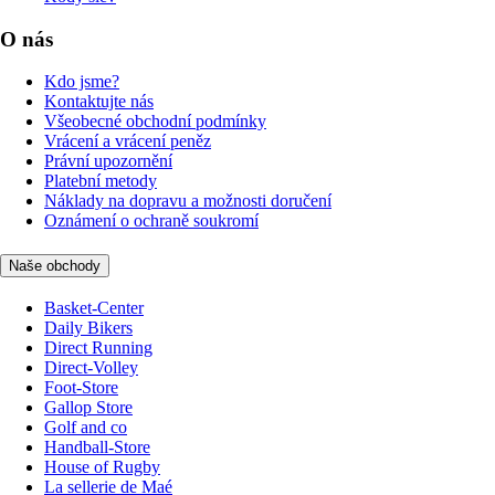
O nás
Kdo jsme?
Kontaktujte nás
Všeobecné obchodní podmínky
Vrácení a vrácení peněz
Právní upozornění
Platební metody
Náklady na dopravu a možnosti doručení
Oznámení o ochraně soukromí
Naše obchody
Basket-Center
Daily Bikers
Direct Running
Direct-Volley
Foot-Store
Gallop Store
Golf and co
Handball-Store
House of Rugby
La sellerie de Maé