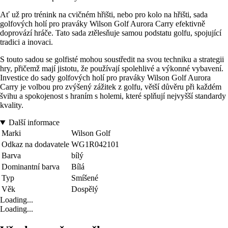
Ať už pro trénink na cvičném hřišti, nebo pro kolo na hřišti, sada
golfových holí pro praváky Wilson Golf Aurora Carry efektivně
doprovází hráče. Tato sada ztělesňuje samou podstatu golfu, spojující
tradici a inovaci.
S touto sadou se golfisté mohou soustředit na svou techniku a strategii
hry, přičemž mají jistotu, že používají spolehlivé a výkonné vybavení.
Investice do sady golfových holí pro praváky Wilson Golf Aurora
Carry je volbou pro zvýšený zážitek z golfu, větší důvěru při každém
švihu a spokojenost s hraním s holemi, které splňují nejvyšší standardy
kvality.
Další informace
Marki
Wilson Golf
Odkaz na dodavatele
WG1R042101
Barva
bílý
Dominantní barva
Bílá
Typ
Smíšené
Věk
Dospělý
Loading...
Loading...