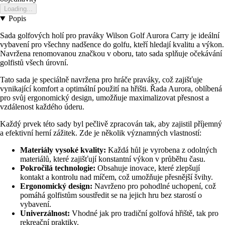
Loading...
Popis
Sada golfových holí pro praváky Wilson Golf Aurora Carry je ideální
vybavení pro všechny nadšence do golfu, kteří hledají kvalitu a výkon.
Navržena renomovanou značkou v oboru, tato sada splňuje očekávání
golfistů všech úrovní.
Tato sada je speciálně navržena pro hráče praváky, což zajišťuje
vynikající komfort a optimální použití na hřišti. Řada Aurora, oblíbená
pro svůj ergonomický design, umožňuje maximalizovat přesnost a
vzdálenost každého úderu.
Každý prvek této sady byl pečlivě zpracován tak, aby zajistil příjemný
a efektivní herní zážitek. Zde je několik významných vlastností:
Materiály vysoké kvality:
Každá hůl je vyrobena z odolných
materiálů, které zajišťují konstantní výkon v průběhu času.
Pokročilá technologie:
Obsahuje inovace, které zlepšují
kontakt a kontrolu nad míčem, což umožňuje přesnější švihy.
Ergonomický design:
Navrženo pro pohodlné uchopení, což
pomáhá golfistům soustředit se na jejich hru bez starostí o
vybavení.
Univerzálnost:
Vhodné jak pro tradiční golfová hřiště, tak pro
rekreační praktiky.