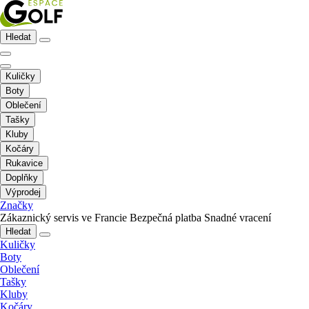
Hledat
Kuličky
Boty
Oblečení
Tašky
Kluby
Kočáry
Rukavice
Doplňky
Výprodej
Značky
Zákaznický servis ve Francie
Bezpečná platba
Snadné vracení
Hledat
Kuličky
Boty
Oblečení
Tašky
Kluby
Kočáry