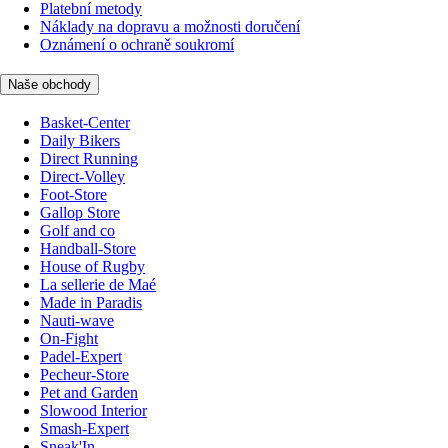
Platební metody
Náklady na dopravu a možnosti doručení
Oznámení o ochraně soukromí
Naše obchody
Basket-Center
Daily Bikers
Direct Running
Direct-Volley
Foot-Store
Gallop Store
Golf and co
Handball-Store
House of Rugby
La sellerie de Maé
Made in Paradis
Nauti-wave
On-Fight
Padel-Expert
Pecheur-Store
Pet and Garden
Slowood Interior
Smash-Expert
Sneak'In