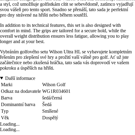
a styl, což umožňuje golfistkám cítit se sebevědomě, zatímco vyjadřují
svou vášeň pro tento sport. Snadno se přenáší, tato sada je perfektní
pro dny strávené na hřišti nebo během soutěží.
In addition to its technical features, this set is also designed with
comfort in mind. The grips are tailored for a secure hold, while the
overall weight distribution ensures less fatigue, allowing you to play
longer and at your best.
Vybráním golfového setu Wilson Ultra HL se vybavujete kompletním
řešením pro zlepšení své hry a prožití vaší vášně pro golf. Ať už jste
začátečnice nebo zkušená hráčka, tato sada vás doprovodí ve vašem
pokroku a úspěších na hřišti.
Další informace
Marki
Wilson Golf
Odkaz na dodavatele
WG1R034601
Barva
šedá/černá
Dominantní barva
Šedá
Typ
Smíšené
Věk
Dospělý
Loading...
Loading...