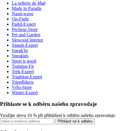
La sellerie de Maé
Made in Paradis
Nauti-wave
On-Fight
Padel-Expert
Pecheur-Store
Pet and Garden
Slowood Interior
Smash-Expert
Sneak'In
Sneakids
Sport is good
Training-Fit
Trek-Expert
Triathlon-Expert
TripnBikers
Vélo-Store
Winter-Expert
Přihlaste se k odběru našeho zpravodaje
Využijte slevu 10 % při přihlášení k odběru našeho zpravodaje.
Přihlásit se k odběru