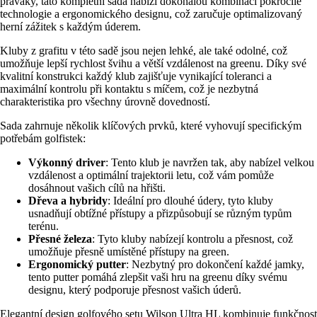
praváky, tato kompletní sada nabízí dokonalou kombinaci pokročilé
technologie a ergonomického designu, což zaručuje optimalizovaný
herní zážitek s každým úderem.
Kluby z grafitu v této sadě jsou nejen lehké, ale také odolné, což
umožňuje lepší rychlost švihu a větší vzdálenost na greenu. Díky své
kvalitní konstrukci každý klub zajišťuje vynikající toleranci a
maximální kontrolu při kontaktu s míčem, což je nezbytná
charakteristika pro všechny úrovně dovedností.
Sada zahrnuje několik klíčových prvků, které vyhovují specifickým
potřebám golfistek:
Výkonný driver
: Tento klub je navržen tak, aby nabízel velkou
vzdálenost a optimální trajektorii letu, což vám pomůže
dosáhnout vašich cílů na hřišti.
Dřeva a hybridy
: Ideální pro dlouhé údery, tyto kluby
usnadňují obtížné přístupy a přizpůsobují se různým typům
terénu.
Přesné železa
: Tyto kluby nabízejí kontrolu a přesnost, což
umožňuje přesně umístěné přístupy na green.
Ergonomický putter
: Nezbytný pro dokončení každé jamky,
tento putter pomáhá zlepšit vaši hru na greenu díky svému
designu, který podporuje přesnost vašich úderů.
Elegantní design golfového setu Wilson Ultra HL kombinuje funkčnost