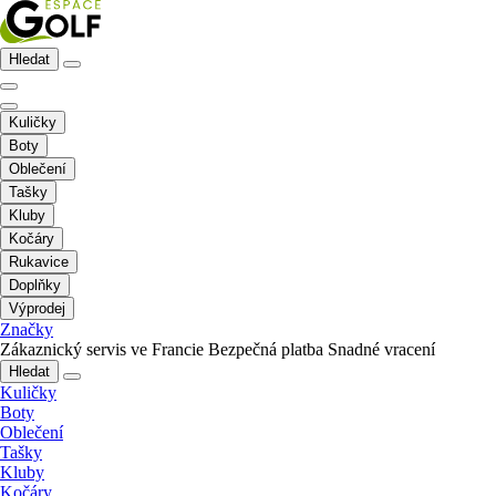
Hledat
Kuličky
Boty
Oblečení
Tašky
Kluby
Kočáry
Rukavice
Doplňky
Výprodej
Značky
Zákaznický servis ve Francie
Bezpečná platba
Snadné vracení
Hledat
Kuličky
Boty
Oblečení
Tašky
Kluby
Kočáry