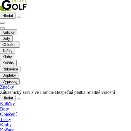
Hledat
Kuličky
Boty
Oblečení
Tašky
Kluby
Kočáry
Rukavice
Doplňky
Výprodej
Značky
Zákaznický servis ve Francie
Bezpečná platba
Snadné vracení
Hledat
Kuličky
Boty
Oblečení
Tašky
Kluby
Kočáry