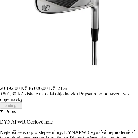
20 192,00 Kč
16 026,00 Kč
-21%
+801,30 Kč
ziskate na dalsi objednavku
Pripsano po potvrzeni vasi
objednavky
Loading...
Popis
DYNAPWR Ocelové hole
Nejlepší železo pro zlepšení hry, DYNAPWR využívá nejmodernější
technologie pro bezkonkurenční vzdálenost, přesnost a shovívavost.