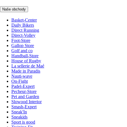
Naše obchody
Basket-Center
Daily Bikers
Direct Running
Direct-Volley
Foot-Store
Gallop Store
Golf and co
Handball-Store
House of Rugby
La sellerie de Maé
Made in Paradis
Nauti-wave
On-Fight
Padel-Expert
Pecheur-Store
Pet and Garden
Slowood Interior
Smash-Expert
Sneak'In
Sneakids
Sport is good