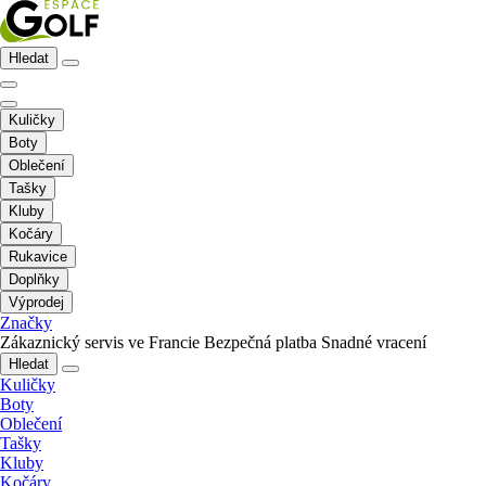
Hledat
Kuličky
Boty
Oblečení
Tašky
Kluby
Kočáry
Rukavice
Doplňky
Výprodej
Značky
Zákaznický servis ve Francie
Bezpečná platba
Snadné vracení
Hledat
Kuličky
Boty
Oblečení
Tašky
Kluby
Kočáry