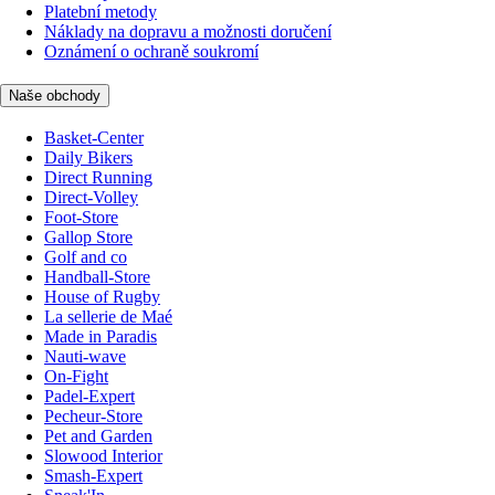
Platební metody
Náklady na dopravu a možnosti doručení
Oznámení o ochraně soukromí
Naše obchody
Basket-Center
Daily Bikers
Direct Running
Direct-Volley
Foot-Store
Gallop Store
Golf and co
Handball-Store
House of Rugby
La sellerie de Maé
Made in Paradis
Nauti-wave
On-Fight
Padel-Expert
Pecheur-Store
Pet and Garden
Slowood Interior
Smash-Expert