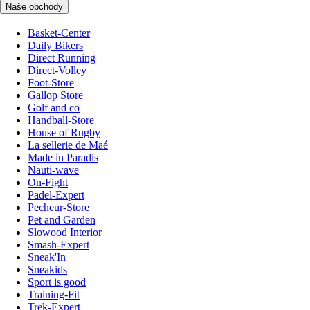
Naše obchody
Basket-Center
Daily Bikers
Direct Running
Direct-Volley
Foot-Store
Gallop Store
Golf and co
Handball-Store
House of Rugby
La sellerie de Maé
Made in Paradis
Nauti-wave
On-Fight
Padel-Expert
Pecheur-Store
Pet and Garden
Slowood Interior
Smash-Expert
Sneak'In
Sneakids
Sport is good
Training-Fit
Trek-Expert