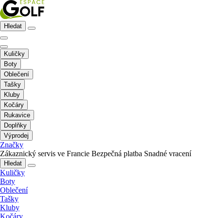
Hledat
Kuličky
Boty
Oblečení
Tašky
Kluby
Kočáry
Rukavice
Doplňky
Výprodej
Značky
Zákaznický servis ve Francie
Bezpečná platba
Snadné vracení
Hledat
Kuličky
Boty
Oblečení
Tašky
Kluby
Kočáry