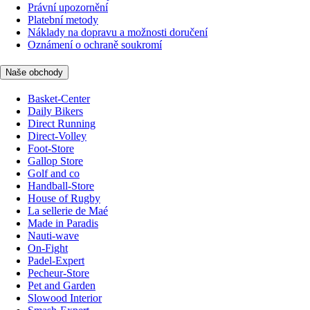
Právní upozornění
Platební metody
Náklady na dopravu a možnosti doručení
Oznámení o ochraně soukromí
Naše obchody
Basket-Center
Daily Bikers
Direct Running
Direct-Volley
Foot-Store
Gallop Store
Golf and co
Handball-Store
House of Rugby
La sellerie de Maé
Made in Paradis
Nauti-wave
On-Fight
Padel-Expert
Pecheur-Store
Pet and Garden
Slowood Interior