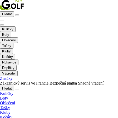
Hledat
Kuličky
Boty
Oblečení
Tašky
Kluby
Kočáry
Rukavice
Doplňky
Výprodej
Značky
Zákaznický servis ve Francie
Bezpečná platba
Snadné vracení
Hledat
Kuličky
Boty
Oblečení
Tašky
Kluby
Kočáry