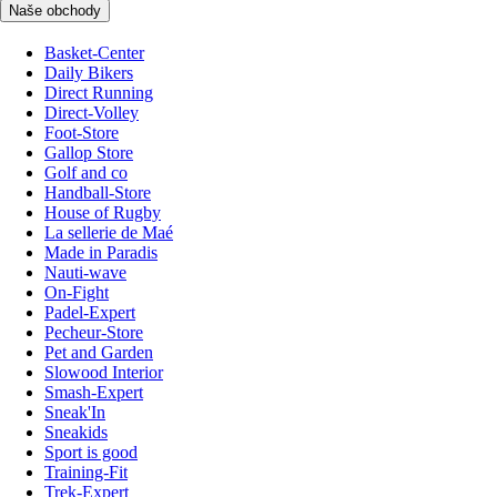
Naše obchody
Basket-Center
Daily Bikers
Direct Running
Direct-Volley
Foot-Store
Gallop Store
Golf and co
Handball-Store
House of Rugby
La sellerie de Maé
Made in Paradis
Nauti-wave
On-Fight
Padel-Expert
Pecheur-Store
Pet and Garden
Slowood Interior
Smash-Expert
Sneak'In
Sneakids
Sport is good
Training-Fit
Trek-Expert