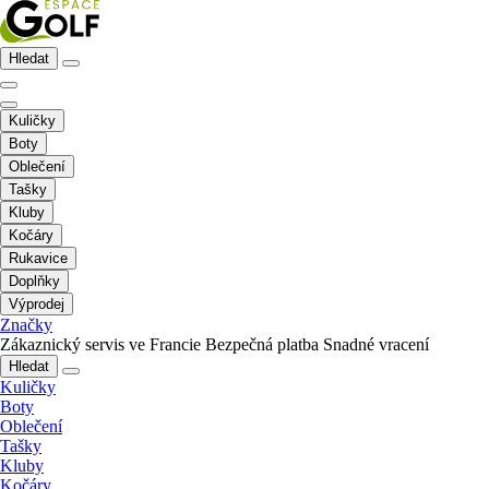
Hledat
Kuličky
Boty
Oblečení
Tašky
Kluby
Kočáry
Rukavice
Doplňky
Výprodej
Značky
Zákaznický servis ve Francie
Bezpečná platba
Snadné vracení
Hledat
Kuličky
Boty
Oblečení
Tašky
Kluby
Kočáry