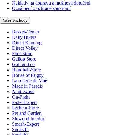
Náklady na dopravu a možnosti doručení
Oznámení o ochraně soukromí
Naše obchody
Basket-Center
Daily Bikers
Direct Running
Direct-Volley
Foot-Store
Gallop Store
Golf and co
Handball-Store
House of Rugby
La sellerie de Maé
Made in Paradis
Nauti-wave
On-Fight
Padel-Expert
Pecheur-Store
Pet and Garden
Slowood Interior
Smash-Expert
Sneak'In
Sneakids