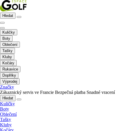
Hledat
Kuličky
Boty
Oblečení
Tašky
Kluby
Kočáry
Rukavice
Doplňky
Výprodej
Značky
Zákaznický servis ve Francie
Bezpečná platba
Snadné vracení
Hledat
Kuličky
Boty
Oblečení
Tašky
Kluby
Kočáry