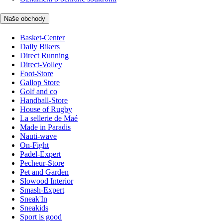
Naše obchody
Basket-Center
Daily Bikers
Direct Running
Direct-Volley
Foot-Store
Gallop Store
Golf and co
Handball-Store
House of Rugby
La sellerie de Maé
Made in Paradis
Nauti-wave
On-Fight
Padel-Expert
Pecheur-Store
Pet and Garden
Slowood Interior
Smash-Expert
Sneak'In
Sneakids
Sport is good