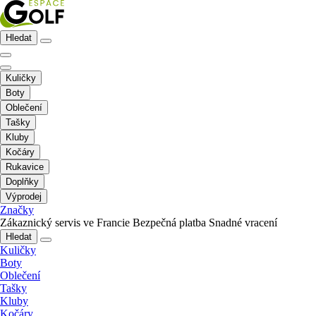
Hledat
Kuličky
Boty
Oblečení
Tašky
Kluby
Kočáry
Rukavice
Doplňky
Výprodej
Značky
Zákaznický servis ve Francie
Bezpečná platba
Snadné vracení
Hledat
Kuličky
Boty
Oblečení
Tašky
Kluby
Kočáry