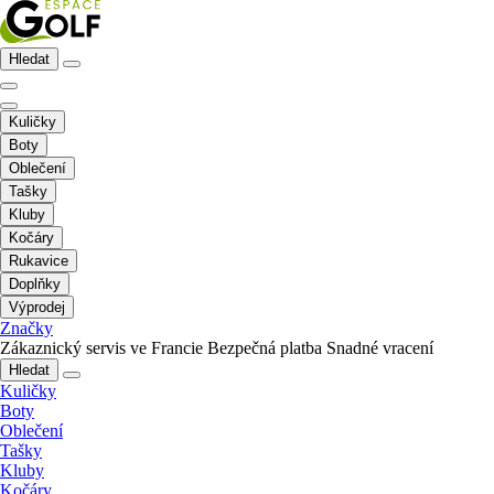
Hledat
Kuličky
Boty
Oblečení
Tašky
Kluby
Kočáry
Rukavice
Doplňky
Výprodej
Značky
Zákaznický servis ve Francie
Bezpečná platba
Snadné vracení
Hledat
Kuličky
Boty
Oblečení
Tašky
Kluby
Kočáry