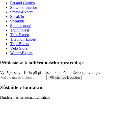
Pet and Garden
Slowood Interior
Smash-Expert
Sneak'In
Sneakids
Sport is good
Training-Fit
Trek-Expert
Triathlon-Expert
TripnBikers
Vélo-Store
Winter-Expert
Přihlaste se k odběru našeho zpravodaje
Využijte slevu 10 % při přihlášení k odběru našeho zpravodaje.
Přihlásit se k odběru
Zůstaňte v kontaktu
Najděte nás na sociálních sítích