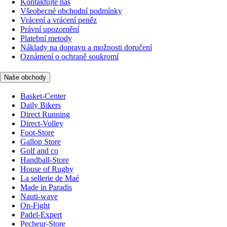
Kontaktujte nás
Všeobecné obchodní podmínky
Vrácení a vrácení peněz
Právní upozornění
Platební metody
Náklady na dopravu a možnosti doručení
Oznámení o ochraně soukromí
Naše obchody
Basket-Center
Daily Bikers
Direct Running
Direct-Volley
Foot-Store
Gallop Store
Golf and co
Handball-Store
House of Rugby
La sellerie de Maé
Made in Paradis
Nauti-wave
On-Fight
Padel-Expert
Pecheur-Store