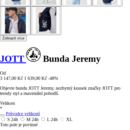
Zobrazit více
JOTT
Bunda Jeremy
Od
3 147,00 Kč
1 639,00 Kč
-48%
Objevte bundu JOTT Jeremy, nezbytný kousek značky JOTT pro
trendy styl a maximální pohodlí.
Velikost
*
Průvodce velikostí
S
24h
M
24h
L
24h
XL
Toto pole je povinné