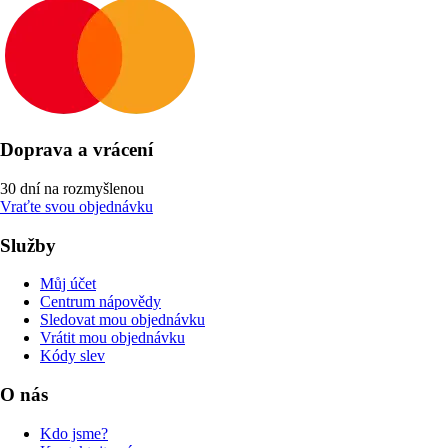
Doprava a vrácení
30 dní na rozmyšlenou
Vraťte svou objednávku
Služby
Můj účet
Centrum nápovědy
Sledovat mou objednávku
Vrátit mou objednávku
Kódy slev
O nás
Kdo jsme?