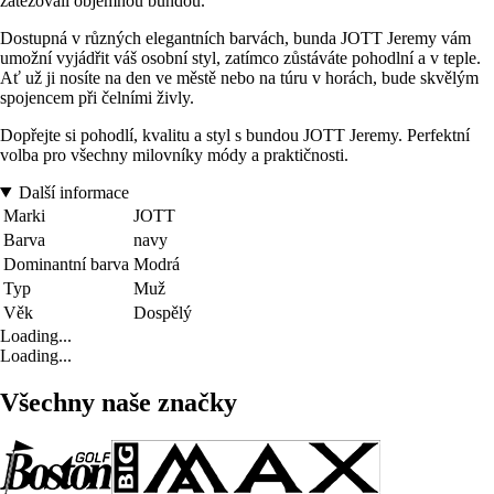
zatěžovali objemnou bundou.
Dostupná v různých elegantních barvách, bunda JOTT Jeremy vám
umožní vyjádřit váš osobní styl, zatímco zůstáváte pohodlní a v teple.
Ať už ji nosíte na den ve městě nebo na túru v horách, bude skvělým
spojencem při čelními živly.
Dopřejte si pohodlí, kvalitu a styl s bundou JOTT Jeremy. Perfektní
volba pro všechny milovníky módy a praktičnosti.
Další informace
Marki
JOTT
Barva
navy
Dominantní barva
Modrá
Typ
Muž
Věk
Dospělý
Loading...
Loading...
Všechny naše značky