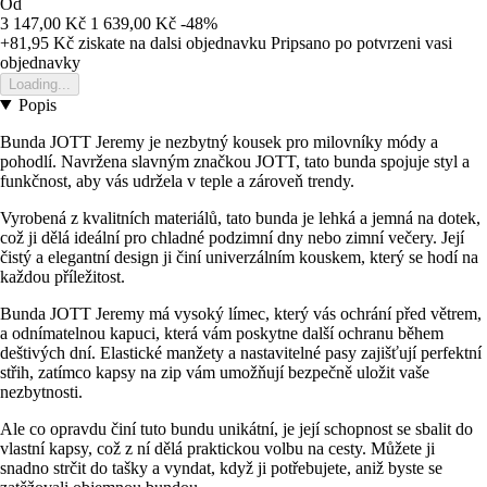
Od
3 147,00 Kč
1 639,00 Kč
-48%
+81,95 Kč
ziskate na dalsi objednavku
Pripsano po potvrzeni vasi
objednavky
Loading...
Popis
Bunda JOTT Jeremy je nezbytný kousek pro milovníky módy a
pohodlí. Navržena slavným značkou JOTT, tato bunda spojuje styl a
funkčnost, aby vás udržela v teple a zároveň trendy.
Vyrobená z kvalitních materiálů, tato bunda je lehká a jemná na dotek,
což ji dělá ideální pro chladné podzimní dny nebo zimní večery. Její
čistý a elegantní design ji činí univerzálním kouskem, který se hodí na
každou příležitost.
Bunda JOTT Jeremy má vysoký límec, který vás ochrání před větrem,
a odnímatelnou kapuci, která vám poskytne další ochranu během
deštivých dní. Elastické manžety a nastavitelné pasy zajišťují perfektní
střih, zatímco kapsy na zip vám umožňují bezpečně uložit vaše
nezbytnosti.
Ale co opravdu činí tuto bundu unikátní, je její schopnost se sbalit do
vlastní kapsy, což z ní dělá praktickou volbu na cesty. Můžete ji
snadno strčit do tašky a vyndat, když ji potřebujete, aniž byste se