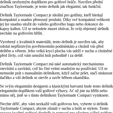
deštník nezbytným doplňkem pro golfové hráče. Navržen přední
značkou Taylormade, je tento deštník jak elegantní, tak funkční.
Deštník Taylormade Compact je ideální pro golfisty, kteří hledají
kompaktní a snadno přenosný produkt. Díky své kompaktní velikosti
jej lze snadno uložit do vašeho golfového bagu nebo dokonce do
kapsy kalhot. Už se nebudete muset obávat, že svůj objemný deštník
necháte na golfovém hřišti.
Vyrobený z kvalitních materiálů, tento deštník je navržen tak, aby
odolal nepříznivým povětrnostním podmínkám a chránil vás před
deštěm a větrem. Jeho velká krycí plocha vás udrží v suchu a chráněné
před živly, což vám umožní hrát pohodlně i za deště.
Deštník Taylormade Compact má také automatický mechanismus
otevírání a zavírání, což ho činí velmi snadným na používání. Už se
nemusíte prát s manuálním deštníkem, když začne pršet, stačí stisknout
tlačítko a váš deštník se otevře a zavře během okamžiku.
Se svým elegantním designem a klasickými barvami bude tento deštník
elegantním doplňkem vaší golfové výbavy. Ať už jste na hřišti nebo
mimo něj, jistě se s tímto deštníkem Taylormade Compact vyniknete.
Nechte déšť, aby vám nezkažil vaši golfovou hru, vyberte si deštník
Taylormade Compact, abyste zůstali v suchu a hráli se stylem. Tento
vysoce kvalitní golfový doplněk je nutností pro všechny vážné golfisty.