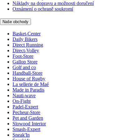
Náklady na dopravu a možnosti doručení
Oznámení o ochraně soukromí
Naše obchody
Basket-Center
Daily Bikers
Direct Running
Direct-Volley
Foot-Store
Gallop Store
Golf and co
Handball-Store
House of Rugby
La sellerie de Maé
Made in Paradis
Nauti-wave
On-Fight
Padel-Expert
Pecheur-Store
Pet and Garden
Slowood Interior
Smash-Expert
Sneak'In