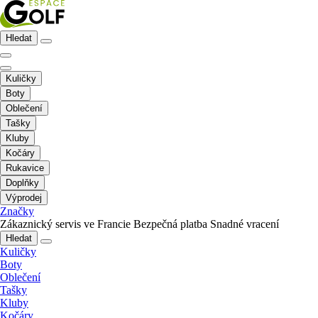
Hledat
Kuličky
Boty
Oblečení
Tašky
Kluby
Kočáry
Rukavice
Doplňky
Výprodej
Značky
Zákaznický servis ve Francie
Bezpečná platba
Snadné vracení
Hledat
Kuličky
Boty
Oblečení
Tašky
Kluby
Kočáry