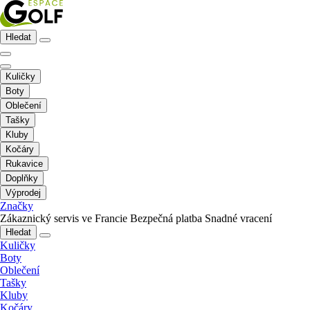
Hledat
Kuličky
Boty
Oblečení
Tašky
Kluby
Kočáry
Rukavice
Doplňky
Výprodej
Značky
Zákaznický servis ve Francie
Bezpečná platba
Snadné vracení
Hledat
Kuličky
Boty
Oblečení
Tašky
Kluby
Kočáry