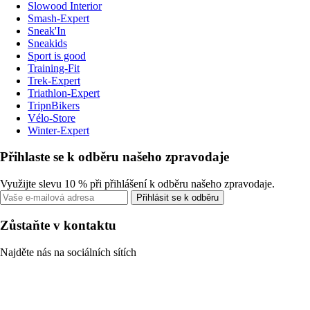
Slowood Interior
Smash-Expert
Sneak'In
Sneakids
Sport is good
Training-Fit
Trek-Expert
Triathlon-Expert
TripnBikers
Vélo-Store
Winter-Expert
Přihlaste se k odběru našeho zpravodaje
Využijte slevu 10 % při přihlášení k odběru našeho zpravodaje.
Přihlásit se k odběru
Zůstaňte v kontaktu
Najděte nás na sociálních sítích