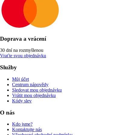
Doprava a vrácení
30 dní na rozmyšlenou
Vraťte svou objednávku
Služby
Můj účet
Centrum nápovědy
Sledovat mou objednávku
Vrátit mou objednávku
Kódy slev
O nás
Kdo jsme?
Kontaktujte nás
Všeobecné obchodní podmínky