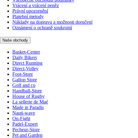
Vrácení a vrácení peněz
Právní upozornění
Platební metody
Náklady na dopravu a možnosti doručení
Oznámení o ochraně soukromí
Naše obchody
Basket-Center
Daily Bikers
Direct Running
Direct-Volley
Foot-Store
Gallop Store
Golf and co
Handball-Store
House of Rugby
La sellerie de Maé
Made in Paradis
Nauti-wave
On-Fight
Padel-Expert
Pecheur-Store
Pet and Garden