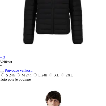
+-2
Velikost
*
Průvodce velikostí
S
24h
M
24h
L
24h
XL
2XL
Toto pole je povinné