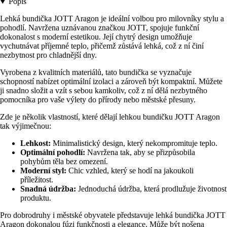
Popis
Lehká bundička JOTT Aragon je ideální volbou pro milovníky stylu a
pohodlí. Navržena uznávanou značkou JOTT, spojuje funkční
dokonalost s moderní estetikou. Její chytrý design umožňuje
vychutnávat příjemné teplo, přičemž zůstává lehká, což z ní činí
nezbytnost pro chladnější dny.
Vyrobena z kvalitních materiálů, tato bundička se vyznačuje
schopností nabízet optimální izolaci a zároveň být kompaktní. Můžete
ji snadno složit a vzít s sebou kamkoliv, což z ní dělá nezbytného
pomocníka pro vaše výlety do přírody nebo městské přesuny.
Zde je několik vlastností, které dělají lehkou bundičku JOTT Aragon
tak výjimečnou:
Lehkost:
Minimalistický design, který nekompromituje teplo.
Optimální pohodlí:
Navržena tak, aby se přizpůsobila
pohybům těla bez omezení.
Moderní styl:
Chic vzhled, který se hodí na jakoukoli
příležitost.
Snadná údržba:
Jednoduchá údržba, která prodlužuje životnost
produktu.
Pro dobrodruhy i městské obyvatele představuje lehká bundička JOTT
Aragon dokonalou fúzi funkčnosti a elegance. Může být nošena