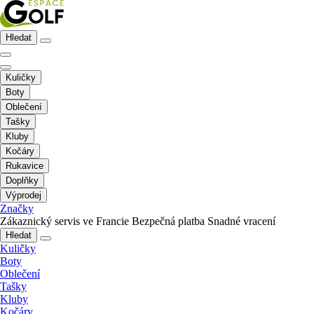
Hledat
Kuličky
Boty
Oblečení
Tašky
Kluby
Kočáry
Rukavice
Doplňky
Výprodej
Značky
Zákaznický servis ve Francie
Bezpečná platba
Snadné vracení
Hledat
Kuličky
Boty
Oblečení
Tašky
Kluby
Kočáry