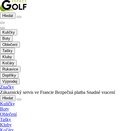
Hledat
Kuličky
Boty
Oblečení
Tašky
Kluby
Kočáry
Rukavice
Doplňky
Výprodej
Značky
Zákaznický servis ve Francie
Bezpečná platba
Snadné vracení
Hledat
Kuličky
Boty
Oblečení
Tašky
Kluby
Kočáry