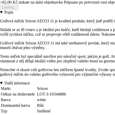
+82,00 Kč
ziskate na dalsi objednavku
Pripsano po potvrzeni vasi obj
Loading...
Popis
Golfová míček Srixon AD333 11 je kvalitní produkt, který jistě potěší
Skládá se ze tří vrstev a je ideální pro hráče, kteří hledají vzdálenost
vyšší rychlost míčku, což se projevuje větší vzdáleností úderu. Nakonec
Golfový míček Srixon AD333 11 má také urethanový povlak, který mu pr
museli obávat jeho výměny.
Tento míček byl speciálně navržen pro náročný sport, jakým je golf. A
vlastnosti z něj dělají ideální volbu pro zlepšení vašeho hraní na greenu
Nenechte si zkazit vaši golfovou hru míčkem špatné kvality. Zvolte spol
golfový míček do vašeho golfového vybavení pro výjimečné výkony n
Další informace
Marki
Srixon
Odkaz na dodavatele
LOT-3-10344886
Barva
white
Dominantní barva
Bílá
Typ
Smíšené