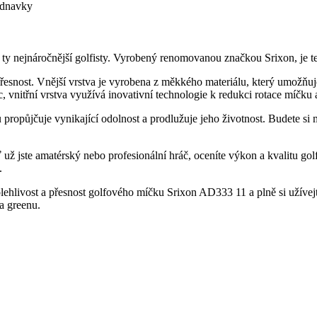
ednavky
 i ty nejnáročnější golfisty. Vyrobený renomovanou značkou Srixon, je 
 a přesnost. Vnější vrstva je vyrobena z měkkého materiálu, který umožňu
, vnitřní vrstva využívá inovativní technologie k redukci rotace míčku 
opůjčuje vynikající odolnost a prodlužuje jeho životnost. Budete si m
ť už jste amatérský nebo profesionální hráč, oceníte výkon a kvalitu g
.
ehlivost a přesnost golfového míčku Srixon AD333 11 a plně si užívejte 
a greenu.