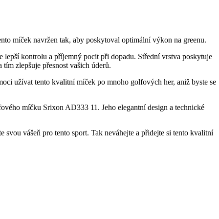
tento míček navržen tak, aby poskytoval optimální výkon na greenu.
je lepší kontrolu a příjemný pocit při dopadu. Střední vrstva poskytuje
a tím zlepšuje přesnost vašich úderů.
oci užívat tento kvalitní míček po mnoho golfových her, aniž byste se
olfového míčku Srixon AD333 11. Jeho elegantní design a technické
svou vášeň pro tento sport. Tak neváhejte a přidejte si tento kvalitní