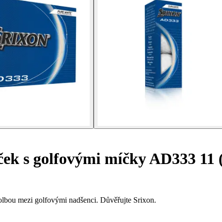
ček s golfovými míčky AD333 11 
lbou mezi golfovými nadšenci. Důvěřujte Srixon.