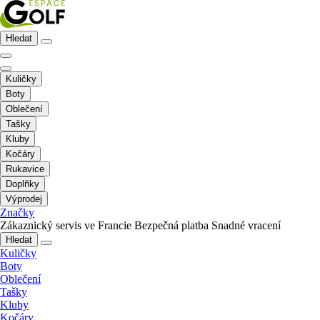
Hledat
Kuličky
Boty
Oblečení
Tašky
Kluby
Kočáry
Rukavice
Doplňky
Výprodej
Značky
Zákaznický servis ve Francie
Bezpečná platba
Snadné vracení
Hledat
Kuličky
Boty
Oblečení
Tašky
Kluby
Kočáry