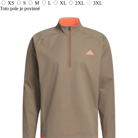
XS
S
M
L
XL
2XL
3XL
Toto pole je povinné