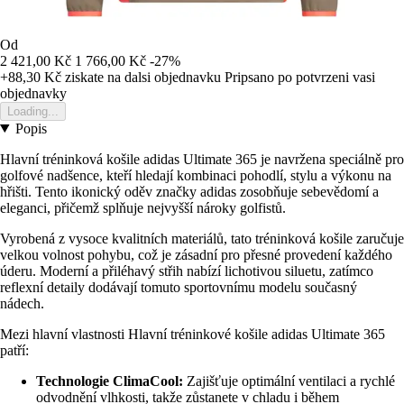
Od
2 421,00 Kč
1 766,00 Kč
-27%
+88,30 Kč
ziskate na dalsi objednavku
Pripsano po potvrzeni vasi
objednavky
Loading...
Popis
Hlavní tréninková košile adidas Ultimate 365 je navržena speciálně pro
golfové nadšence, kteří hledají kombinaci pohodlí, stylu a výkonu na
hřišti. Tento ikonický oděv značky adidas zosobňuje sebevědomí a
eleganci, přičemž splňuje nejvyšší nároky golfistů.
Vyrobená z vysoce kvalitních materiálů, tato tréninková košile zaručuje
velkou volnost pohybu, což je zásadní pro přesné provedení každého
úderu. Moderní a přiléhavý střih nabízí lichotivou siluetu, zatímco
reflexní detaily dodávají tomuto sportovnímu modelu současný
nádech.
Mezi hlavní vlastnosti Hlavní tréninkové košile adidas Ultimate 365
patří:
Technologie ClimaCool:
Zajišťuje optimální ventilaci a rychlé
odvodnění vlhkosti, takže zůstanete v chladu i během