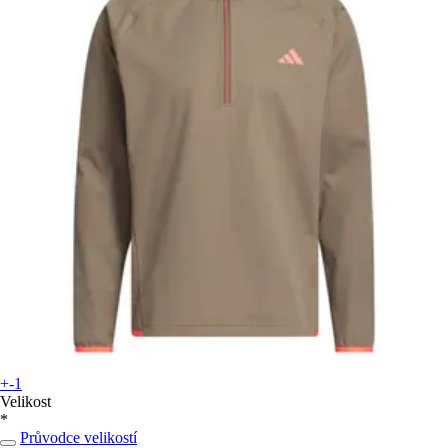
+-1
Velikost
*
Průvodce velikostí