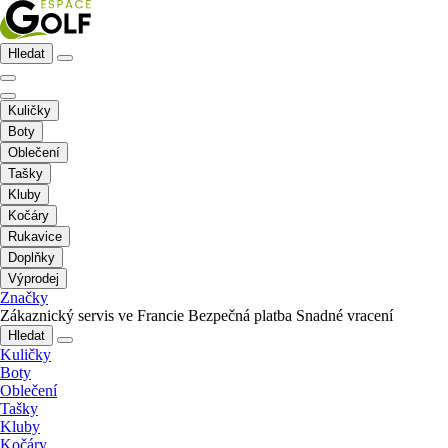
Hledat
Kuličky
Boty
Oblečení
Tašky
Kluby
Kočáry
Rukavice
Doplňky
Výprodej
Značky
Zákaznický servis ve Francie
Bezpečná platba
Snadné vracení
Hledat
Kuličky
Boty
Oblečení
Tašky
Kluby
Kočáry