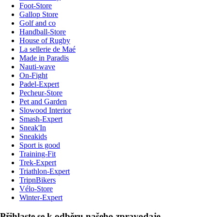
Foot-Store
Gallop Store
Golf and co
Handball-Store
House of Rugby
La sellerie de Maé
Made in Paradis
Nauti-wave
On-Fight
Padel-Expert
Pecheur-Store
Pet and Garden
Slowood Interior
Smash-Expert
Sneak'In
Sneakids
Sport is good
Training-Fit
Trek-Expert
Triathlon-Expert
TripnBikers
Vélo-Store
Winter-Expert
Přihlaste se k odběru našeho zpravodaje