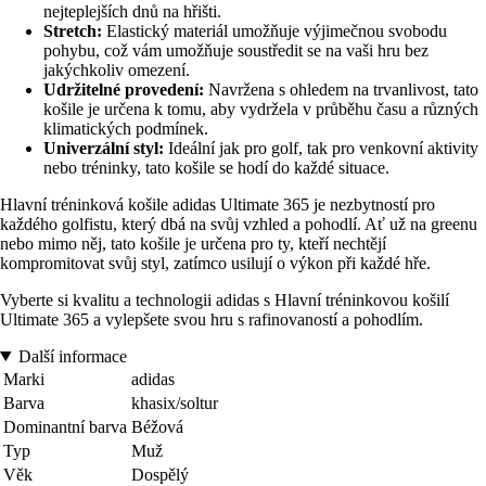
nejteplejších dnů na hřišti.
Stretch:
Elastický materiál umožňuje výjimečnou svobodu
pohybu, což vám umožňuje soustředit se na vaši hru bez
jakýchkoliv omezení.
Udržitelné provedení:
Navržena s ohledem na trvanlivost, tato
košile je určena k tomu, aby vydržela v průběhu času a různých
klimatických podmínek.
Univerzální styl:
Ideální jak pro golf, tak pro venkovní aktivity
nebo tréninky, tato košile se hodí do každé situace.
Hlavní tréninková košile adidas Ultimate 365 je nezbytností pro
každého golfistu, který dbá na svůj vzhled a pohodlí. Ať už na greenu
nebo mimo něj, tato košile je určena pro ty, kteří nechtějí
kompromitovat svůj styl, zatímco usilují o výkon při každé hře.
Vyberte si kvalitu a technologii adidas s Hlavní tréninkovou košilí
Ultimate 365 a vylepšete svou hru s rafinovaností a pohodlím.
Další informace
Marki
adidas
Barva
khasix/soltur
Dominantní barva
Béžová
Typ
Muž
Věk
Dospělý