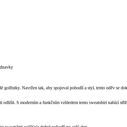
ednavky
é golfistky. Navržen tak, aby spojoval pohodlí a styl, tento oděv se d
išti odlišit. S moderním a funkčním vzhledem tento sweatshirt nabízí s
o sweatshirt zajišťuje dobré pohodlí po celý den.