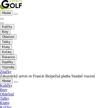
Hledat
Kuličky
Boty
Oblečení
Tašky
Kluby
Kočáry
Rukavice
Doplňky
Výprodej
Značky
Zákaznický servis ve Francie
Bezpečná platba
Snadné vracení
Hledat
Kuličky
Boty
Oblečení
Tašky
Kluby
Kočáry