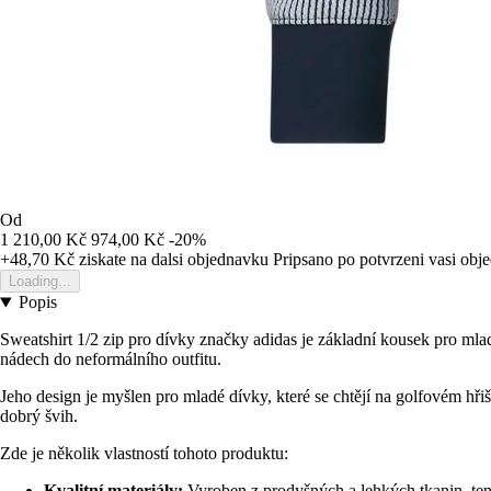
Od
1 210,00 Kč
974,00 Kč
-20%
+48,70 Kč
ziskate na dalsi objednavku
Pripsano po potvrzeni vasi obj
Loading...
Popis
Sweatshirt 1/2 zip pro dívky značky adidas je základní kousek pro mlad
nádech do neformálního outfitu.
Jeho design je myšlen pro mladé dívky, které se chtějí na golfovém hř
dobrý švih.
Zde je několik vlastností tohoto produktu:
Kvalitní materiály:
Vyroben z prodyšných a lehkých tkanin, tent