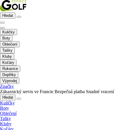
Hledat
Kuličky
Boty
Oblečení
Tašky
Kluby
Kočáry
Rukavice
Doplňky
Výprodej
Značky
Zákaznický servis ve Francie
Bezpečná platba
Snadné vracení
Hledat
Kuličky
Boty
Oblečení
Tašky
Kluby
Kočáry