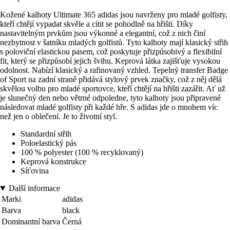
Kožené kalhoty Ultimate 365 adidas jsou navrženy pro mladé golfisty,
kteří chtějí vypadat skvěle a cítit se pohodlně na hřišti. Díky
nastavitelným prvkům jsou výkonné a elegantní, což z nich činí
nezbytnost v šatníku mladých golfistů. Tyto kalhoty mají klasický střih
s poloviční elastickou pasem, což poskytuje přizpůsobivý a flexibilní
fit, který se přizpůsobí jejich švihu. Keprová látka zajišťuje vysokou
odolnost. Nabízí klasický a rafinovaný vzhled. Tepelný transfer Badge
of Sport na zadní straně přidává stylový prvek značky, což z něj dělá
skvělou volbu pro mladé sportovce, kteří chtějí na hřišti zazářit. Ať už
je slunečný den nebo větrné odpoledne, tyto kalhoty jsou připravené
následovat mladé golfisty při každé hře. S adidas jde o mnohem víc
než jen o oblečení. Je to životní styl.
Standardní střih
Poloelastický pás
100 % polyester (100 % recyklovaný)
Keprová konstrukce
Síťovina
Další informace
Marki
adidas
Barva
black
Dominantní barva
Černá