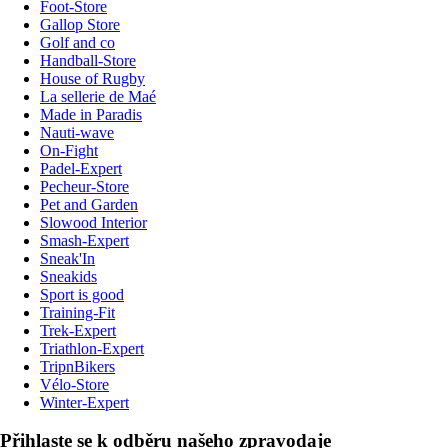
Foot-Store
Gallop Store
Golf and co
Handball-Store
House of Rugby
La sellerie de Maé
Made in Paradis
Nauti-wave
On-Fight
Padel-Expert
Pecheur-Store
Pet and Garden
Slowood Interior
Smash-Expert
Sneak'In
Sneakids
Sport is good
Training-Fit
Trek-Expert
Triathlon-Expert
TripnBikers
Vélo-Store
Winter-Expert
Přihlaste se k odběru našeho zpravodaje