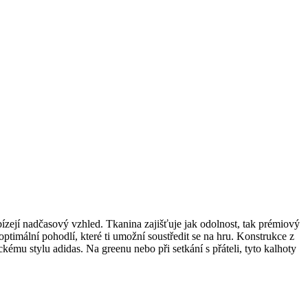
ízejí nadčasový vzhled. Tkanina zajišťuje jak odolnost, tak prémiový
ptimální pohodlí, které ti umožní soustředit se na hru. Konstrukce z
ému stylu adidas. Na greenu nebo při setkání s přáteli, tyto kalhoty