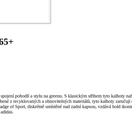
65+
ojení pohodlí a stylu na greenu. S klasickým střihem tyto kalhoty nab
bené z recyklovaných a obnovitelných materiálů, tyto kalhoty zaručují o
dge of Sport, diskrétně umístěné nad zadní kapsou, vzdává hold ikonick
 adidas.