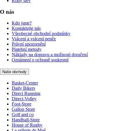
Kódy slev
O nás
Kdo jsme?
Kontaktujte nás
Všeobecné obchodní podmínky
Vrácení a vrácení peněz
Právní upozornění
Platební metody
Náklady na dopravu a možnosti doručení
Oznámení o ochraně soukromí
Naše obchody
Basket-Center
Daily Bikers
Direct Running
Direct-Volley
Foot-Store
Gallop Store
Golf and co
Handball-Store
House of Rugby
La sellerie de Maé