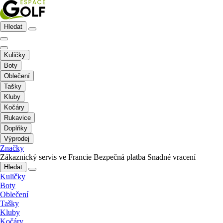
Hledat
Kuličky
Boty
Oblečení
Tašky
Kluby
Kočáry
Rukavice
Doplňky
Výprodej
Značky
Zákaznický servis ve Francie
Bezpečná platba
Snadné vracení
Hledat
Kuličky
Boty
Oblečení
Tašky
Kluby
Kočáry