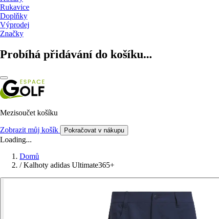
Rukavice
Doplňky
Výprodej
Značky
Probíhá přidávání do košíku...
Mezisoučet košíku
Zobrazit můj košík
Pokračovat v nákupu
Loading...
Domů
/
Kalhoty adidas Ultimate365+