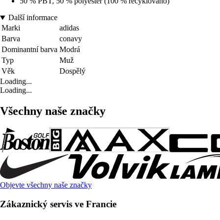
50 % PBT, 50 % polyester (100 % recyklováno)
Další informace
Marki
adidas
Barva
conavy
Dominantní barva
Modrá
Typ
Muž
Věk
Dospělý
Loading...
Loading...
Všechny naše značky
Objevte všechny naše značky
Zákaznický servis ve Francie