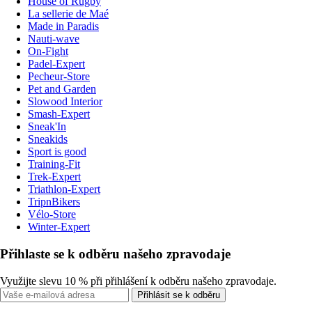
House of Rugby
La sellerie de Maé
Made in Paradis
Nauti-wave
On-Fight
Padel-Expert
Pecheur-Store
Pet and Garden
Slowood Interior
Smash-Expert
Sneak'In
Sneakids
Sport is good
Training-Fit
Trek-Expert
Triathlon-Expert
TripnBikers
Vélo-Store
Winter-Expert
Přihlaste se k odběru našeho zpravodaje
Využijte slevu 10 % při přihlášení k odběru našeho zpravodaje.
Přihlásit se k odběru