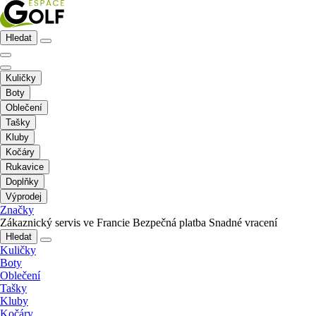
Hledat
Kuličky
Boty
Oblečení
Tašky
Kluby
Kočáry
Rukavice
Doplňky
Výprodej
Značky
Zákaznický servis ve Francie
Bezpečná platba
Snadné vracení
Hledat
Kuličky
Boty
Oblečení
Tašky
Kluby
Kočáry