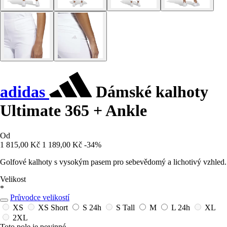
adidas
Dámské kalhoty
Ultimate 365 + Ankle
Od
1 815,00 Kč
1 189,00 Kč
-34%
Golfové kalhoty s vysokým pasem pro sebevědomý a lichotivý vzhled.
Velikost
*
Průvodce velikostí
XS
XS Short
S
24h
S Tall
M
L
24h
XL
2XL
Toto pole je povinné