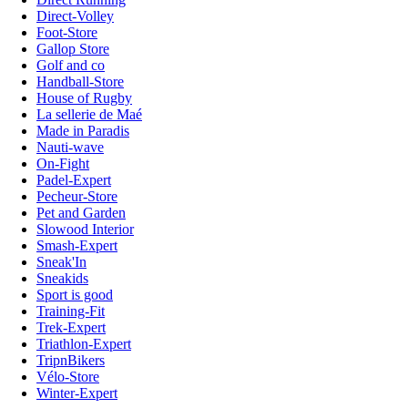
Direct-Volley
Foot-Store
Gallop Store
Golf and co
Handball-Store
House of Rugby
La sellerie de Maé
Made in Paradis
Nauti-wave
On-Fight
Padel-Expert
Pecheur-Store
Pet and Garden
Slowood Interior
Smash-Expert
Sneak'In
Sneakids
Sport is good
Training-Fit
Trek-Expert
Triathlon-Expert
TripnBikers
Vélo-Store
Winter-Expert