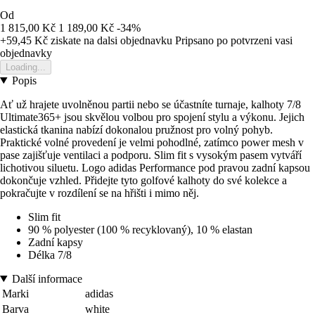
Od
1 815,00 Kč
1 189,00 Kč
-34%
+59,45 Kč
ziskate na dalsi objednavku
Pripsano po potvrzeni vasi
objednavky
Loading...
Popis
Ať už hrajete uvolněnou partii nebo se účastníte turnaje, kalhoty 7/8
Ultimate365+ jsou skvělou volbou pro spojení stylu a výkonu. Jejich
elastická tkanina nabízí dokonalou pružnost pro volný pohyb.
Praktické volné provedení je velmi pohodlné, zatímco power mesh v
pase zajišťuje ventilaci a podporu. Slim fit s vysokým pasem vytváří
lichotivou siluetu. Logo adidas Performance pod pravou zadní kapsou
dokončuje vzhled. Přidejte tyto golfové kalhoty do své kolekce a
pokračujte v rozdílení se na hřišti i mimo něj.
Slim fit
90 % polyester (100 % recyklovaný), 10 % elastan
Zadní kapsy
Délka 7/8
Další informace
Marki
adidas
Barva
white