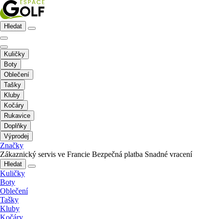
Hledat
Kuličky
Boty
Oblečení
Tašky
Kluby
Kočáry
Rukavice
Doplňky
Výprodej
Značky
Zákaznický servis ve Francie
Bezpečná platba
Snadné vracení
Hledat
Kuličky
Boty
Oblečení
Tašky
Kluby
Kočáry