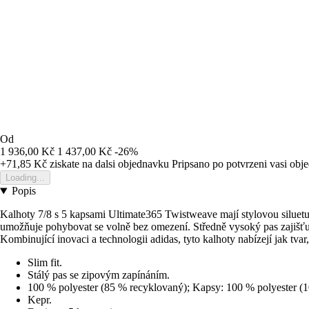
Od
1 936,00 Kč
1 437,00 Kč
-26%
+71,85 Kč
ziskate na dalsi objednavku
Pripsano po potvrzeni vasi obj
Loading...
Popis
Kalhoty 7/8 s 5 kapsami Ultimate365 Twistweave mají stylovou siluetu a 
umožňuje pohybovat se volně bez omezení. Středně vysoký pas zajišťuj
Kombinující inovaci a technologii adidas, tyto kalhoty nabízejí jak tvar
Slim fit.
Stálý pas se zipovým zapínáním.
100 % polyester (85 % recyklovaný); Kapsy: 100 % polyester (
Kepr.