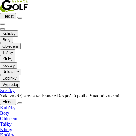
Hledat
Kuličky
Boty
Oblečení
Tašky
Kluby
Kočáry
Rukavice
Doplňky
Výprodej
Značky
Zákaznický servis ve Francie
Bezpečná platba
Snadné vracení
Hledat
Kuličky
Boty
Oblečení
Tašky
Kluby
Kočáry