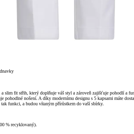
ednavky
slim fit střih, který doplňuje váš styl a zároveň zajišťuje pohodlí a fu
e pohodlné nošení. A díky modernímu designu s 5 kapsami máte dostate
, tak funkci, a budou vítaným přírůstkem do vaší sbírky.
100 % recyklovaný).