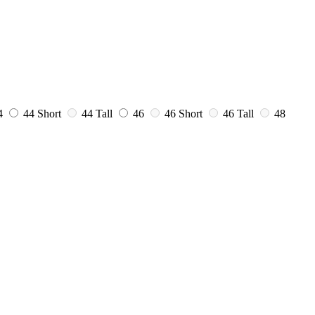
4
44 Short
44 Tall
46
46 Short
46 Tall
48