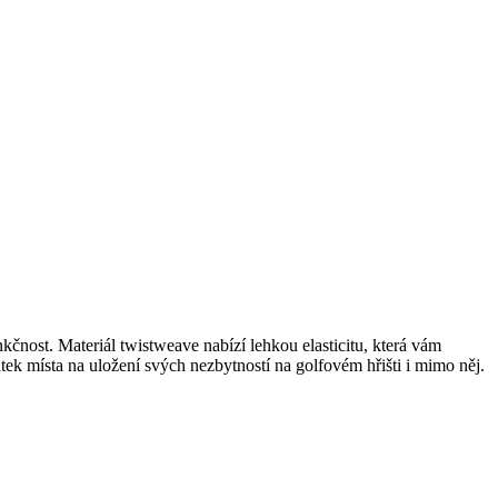
nkčnost. Materiál twistweave nabízí lehkou elasticitu, která vám
k místa na uložení svých nezbytností na golfovém hřišti i mimo něj.