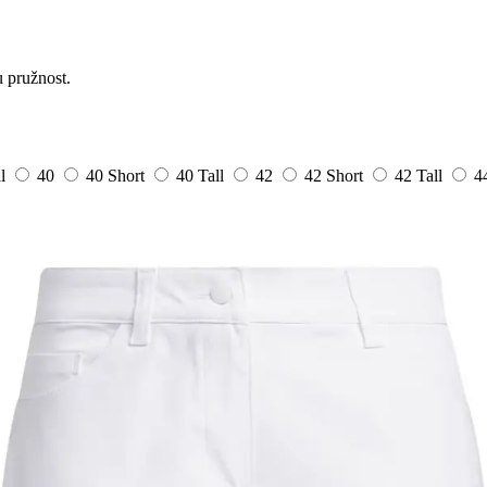
 pružnost.
ll
40
40 Short
40 Tall
42
42 Short
42 Tall
4