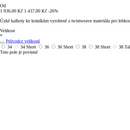
Od
1 936,00 Kč
1 437,00 Kč
-26%
Úzké kalhoty ke kotníkům vyrobené z twistweave materiálu pro lehkou
Velikost
*
Průvodce velikostí
34
34 Short
36
36 Short
38
38 Short
38 Ta
Toto pole je povinné