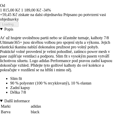
Od
1 815,00 Kč
1 189,00 Kč
-34%
+59,45 Kč
ziskate na dalsi objednavku
Pripsano po potvrzeni vasi
objednavky
Loading...
Popis
Ať už hrajete uvolněnou partii nebo se účastníte turnaje, kalhoty 7/8
Ultimate365+ jsou skvělou volbou pro spojení stylu a výkonu. Jejich
elastická tkanina nabízí dokonalou pružnost pro volný pohyb.
Praktické volné provedení je velmi pohodlné, zatímco power mesh v
pase zajišťuje ventilaci a podporu. Slim fit s vysokým pasem vytváří
lichotivou siluetu. Logo adidas Performance pod pravou zadní kapsou
dokončuje vzhled. Přidejte tyto golfové kalhoty do své kolekce a
pokračujte v rozdílení se na hřišti i mimo něj.
Slim fit
90 % polyester (100 % recyklovaný), 10 % elastan
Zadní kapsy
Délka 7/8
Další informace
Marki
adidas
Barva
black