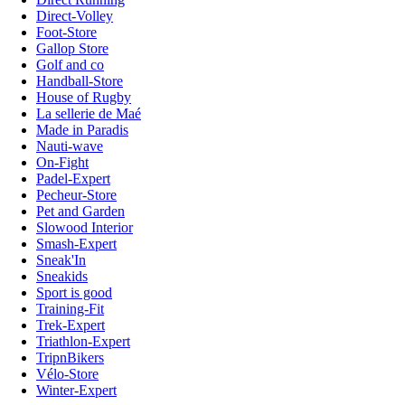
Direct-Volley
Foot-Store
Gallop Store
Golf and co
Handball-Store
House of Rugby
La sellerie de Maé
Made in Paradis
Nauti-wave
On-Fight
Padel-Expert
Pecheur-Store
Pet and Garden
Slowood Interior
Smash-Expert
Sneak'In
Sneakids
Sport is good
Training-Fit
Trek-Expert
Triathlon-Expert
TripnBikers
Vélo-Store
Winter-Expert