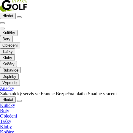
Hledat
Kuličky
Boty
Oblečení
Tašky
Kluby
Kočáry
Rukavice
Doplňky
Výprodej
Značky
Zákaznický servis ve Francie
Bezpečná platba
Snadné vracení
Hledat
Kuličky
Boty
Oblečení
Tašky
Kluby
Kočáry