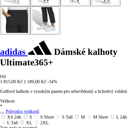
adidas
Dámské kalhoty
Ultimate365+
Od
1 815,00 Kč
1 189,00 Kč
-34%
Golfové kalhoty s vysokým pasem pro sebevědomý a lichotivý vzhled.
Velikost
*
Průvodce velikostí
XS
24h
S
S Short
S Tall
M
M Short
L
24h
L Tall
XL
2XL
Toto pole je povinné