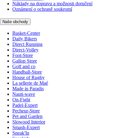
Náklady na dopravu a možnosti doručení
Oznámení o ochraně soukromí
Naše obchody
Basket-Center
Daily Bikers
Direct Running
Direct-Volley
Foot-Store
Gallop Store
Golf and co
Handball-Store
House of Rugby
La sellerie de Maé
Made in Paradis
Nauti-wave
On-Fight
Padel-Expert
Pecheur-Store
Pet and Garden
Slowood Interior
Smash-Expert
Sneak'In