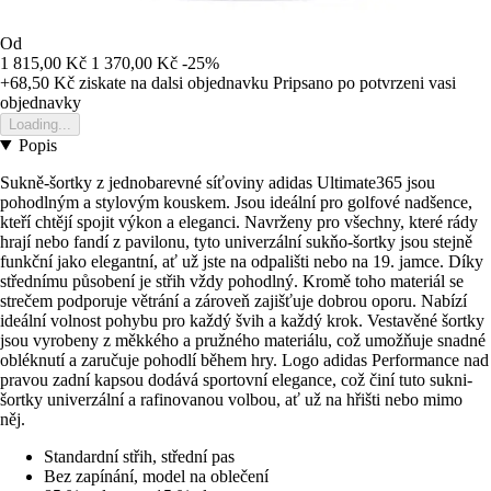
Od
1 815,00 Kč
1 370,00 Kč
-25%
+68,50 Kč
ziskate na dalsi objednavku
Pripsano po potvrzeni vasi
objednavky
Loading...
Popis
Sukně-šortky z jednobarevné síťoviny adidas Ultimate365 jsou
pohodlným a stylovým kouskem. Jsou ideální pro golfové nadšence,
kteří chtějí spojit výkon a eleganci. Navrženy pro všechny, které rády
hrají nebo fandí z pavilonu, tyto univerzální sukňo-šortky jsou stejně
funkční jako elegantní, ať už jste na odpališti nebo na 19. jamce. Díky
střednímu působení je střih vždy pohodlný. Kromě toho materiál se
strečem podporuje větrání a zároveň zajišťuje dobrou oporu. Nabízí
ideální volnost pohybu pro každý švih a každý krok. Vestavěné šortky
jsou vyrobeny z měkkého a pružného materiálu, což umožňuje snadné
obléknutí a zaručuje pohodlí během hry. Logo adidas Performance nad
pravou zadní kapsou dodává sportovní elegance, což činí tuto sukni-
šortky univerzální a rafinovanou volbou, ať už na hřišti nebo mimo
něj.
Standardní střih, střední pas
Bez zapínání, model na oblečení