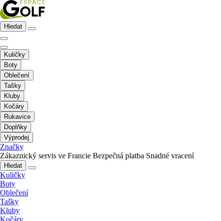
Hledat
Kuličky
Boty
Oblečení
Tašky
Kluby
Kočáry
Rukavice
Doplňky
Výprodej
Značky
Zákaznický servis ve Francie
Bezpečná platba
Snadné vracení
Hledat
Kuličky
Boty
Oblečení
Tašky
Kluby
Kočáry