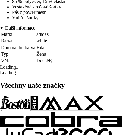
85 % polyester, 15 % elastan
Vestavěné strečové šortky
Pás z power mesh
Vnitřní šortky
Další informace
Marki
adidas
Barva
white
Dominantní barva
Bílá
Typ
Žena
Věk
Dospělý
Loading...
Loading...
Všechny naše značky