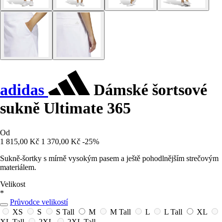
adidas
Dámské šortsové
sukně Ultimate 365
Od
1 815,00 Kč
1 370,00 Kč
-25%
Sukně-šortky s mírně vysokým pasem a ještě pohodlnějším strečovým
materiálem.
Velikost
*
Průvodce velikostí
XS
S
S Tall
M
M Tall
L
L Tall
XL
XL Tall
2XL
2XL Tall