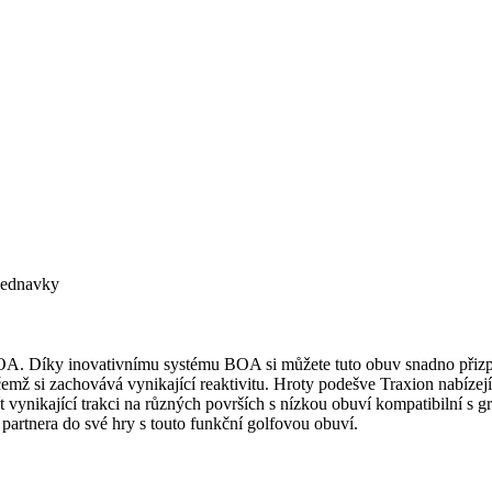
bjednavky
BOA. Díky inovativnímu systému BOA si můžete tuto obuv snadno přizp
čemž si zachovává vynikající reaktivitu. Hroty podešve Traxion nabízej
žít vynikající trakci na různých površích s nízkou obuví kompatibilní s
ho partnera do své hry s touto funkční golfovou obuví.