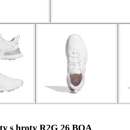
ty s hroty R2G 26 BOA