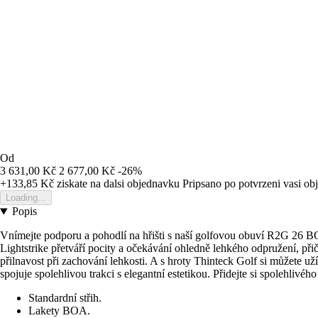
Od
3 631,00 Kč
2 677,00 Kč
-26%
+133,85 Kč
ziskate na dalsi objednavku
Pripsano po potvrzeni vasi o
Loading...
Popis
Vnímejte podporu a pohodlí na hřišti s naší golfovou obuví R2G 26 
Lightstrike přetváří pocity a očekávání ohledně lehkého odpružení, při
přilnavost při zachování lehkosti. A s hroty Thinteck Golf si můžete u
spojuje spolehlivou trakci s elegantní estetikou. Přidejte si spolehlivé
Standardní střih.
Lakety BOA.