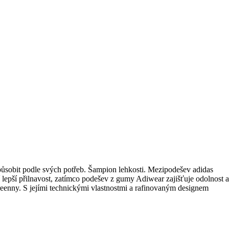
ůsobit podle svých potřeb. Šampion lehkosti. Mezipodešev adidas
í lepší přilnavost, zatímco podešev z gumy Adiwear zajišťuje odolnost a
 greenny. S jejími technickými vlastnostmi a rafinovaným designem