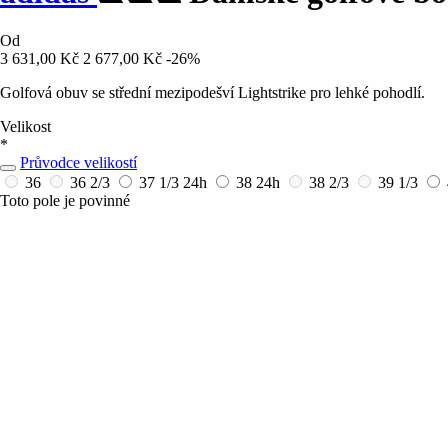
Od
3 631,00 Kč
2 677,00 Kč
-26%
Golfová obuv se střední mezipodešví Lightstrike pro lehké pohodlí.
Velikost
*
Průvodce velikostí
36
36 2/3
37 1/3
24h
38
24h
38 2/3
39 1/3
Toto pole je povinné