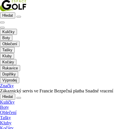
Hledat
Kuličky
Boty
Oblečení
Tašky
Kluby
Kočáry
Rukavice
Doplňky
Výprodej
Značky
Zákaznický servis ve Francie
Bezpečná platba
Snadné vracení
Hledat
Kuličky
Boty
Oblečení
Tašky
Kluby
Kočáry