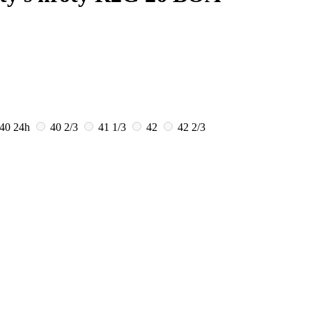
40
24h
40 2/3
41 1/3
42
42 2/3