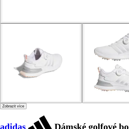
Zobrazit více
adidas
Dámské golfové bo