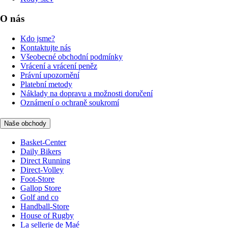
O nás
Kdo jsme?
Kontaktujte nás
Všeobecné obchodní podmínky
Vrácení a vrácení peněz
Právní upozornění
Platební metody
Náklady na dopravu a možnosti doručení
Oznámení o ochraně soukromí
Naše obchody
Basket-Center
Daily Bikers
Direct Running
Direct-Volley
Foot-Store
Gallop Store
Golf and co
Handball-Store
House of Rugby
La sellerie de Maé