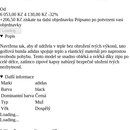
Od
6 053,00 Kč
4 130,00 Kč
-32%
+206,50 Kč
ziskate na dalsi objednavku
Pripsano po potvrzeni vasi
objednavky
Loading...
Popis
Navržena tak, aby tě udržela v teple bez ohrožení tvých výkonů, tato
golfová bunda adidas spojuje teplo a elastický materiál pro naprostou
svobodu pohybu. Tento model se snadno obléká a svléká díky zipu po
celé délce, zatímco zipové kapsy nabízejí bezpečné uložení tvých
nezbytností.
Další informace
Marki
adidas
Barva
black
Dominantní barva
Černá
Typ
Muž
Věk
Dospělý
Loading...
Loading...