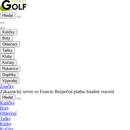
Hledat
Kuličky
Boty
Oblečení
Tašky
Kluby
Kočáry
Rukavice
Doplňky
Výprodej
Značky
Zákaznický servis ve Francie
Bezpečná platba
Snadné vracení
Hledat
Kuličky
Boty
Oblečení
Tašky
Kluby
Kočáry