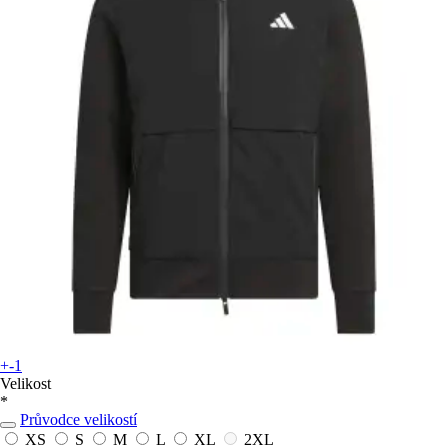
+-1
Velikost
*
Průvodce velikostí
XS
S
M
L
XL
2XL