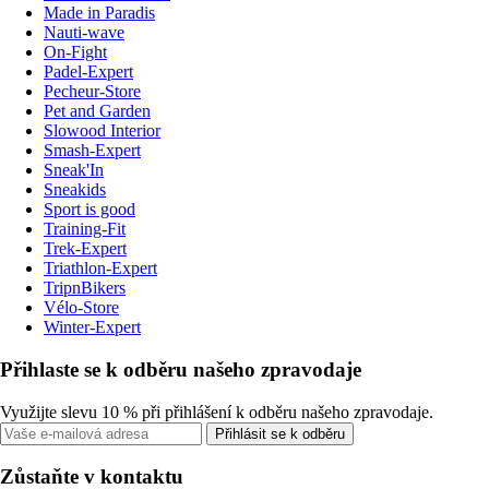
Made in Paradis
Nauti-wave
On-Fight
Padel-Expert
Pecheur-Store
Pet and Garden
Slowood Interior
Smash-Expert
Sneak'In
Sneakids
Sport is good
Training-Fit
Trek-Expert
Triathlon-Expert
TripnBikers
Vélo-Store
Winter-Expert
Přihlaste se k odběru našeho zpravodaje
Využijte slevu 10 % při přihlášení k odběru našeho zpravodaje.
Přihlásit se k odběru
Zůstaňte v kontaktu