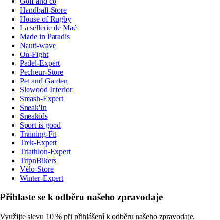
Golf and co
Handball-Store
House of Rugby
La sellerie de Maé
Made in Paradis
Nauti-wave
On-Fight
Padel-Expert
Pecheur-Store
Pet and Garden
Slowood Interior
Smash-Expert
Sneak'In
Sneakids
Sport is good
Training-Fit
Trek-Expert
Triathlon-Expert
TripnBikers
Vélo-Store
Winter-Expert
Přihlaste se k odběru našeho zpravodaje
Využijte slevu 10 % při přihlášení k odběru našeho zpravodaje.