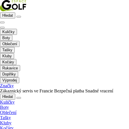
Hledat
Kuličky
Boty
Oblečení
Tašky
Kluby
Kočáry
Rukavice
Doplňky
Výprodej
Značky
Zákaznický servis ve Francie
Bezpečná platba
Snadné vracení
Hledat
Kuličky
Boty
Oblečení
Tašky
Kluby
Kočáry