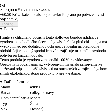
Od
2 179,00 Kč
1 210,00 Kč
-44%
+60,50 Kč
ziskate na dalsi objednavku
Pripsano po potvrzeni vasi
objednavky
Loading...
Popis
Hrajte za chladného počasí s touto golfovou bundou adidas. Je
vyrobena z pohodlného fleecu, aby vás chránila před chladem, a má
vysoký límec pro dodatečnou ochranu. Je ideální na přechodné
období. Její zaoblený spodní lem vám zajišťuje maximální svobodu
pohybu při každém odpalu.
Tento produkt je vyroben z materiálů 100 % recyklovaných.
Opětovným používáním již vytvořených materiálů přispíváme ke
snižování odpadu a naší závislosti na omezených zdrojích, abychom
snížili ekologickou stopu produktů, které vyrábíme.
Další informace
Marki
adidas
Barva
collegiate navy
Dominantní barva
Modrá
Typ
Žena
Věk
Dospělý