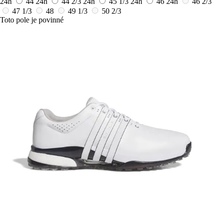
24h
44
24h
44 2/3
24h
45 1/3
24h
46
24h
46 2/3
47 1/3
48
49 1/3
50 2/3
Toto pole je povinné