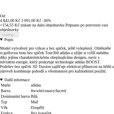
Od
4 842,00 Kč
3 091,00 Kč
-36%
+154,55 Kč
ziskate na dalsi objednavku
Pripsano po potvrzeni vasi
objednavky
Loading...
Popis
Model vytvořený pro výkon a bez spiček, ještě vylepšený. Oblékněte
si golfovou botu bez spiček Tour360 adidas a užijte si vyšší stabilitu
díky jejímu charakteristickému obepínajícímu designu, navíc s
návratem energie, který poskytuje technologie adidas BOOST.
Podešev bez spiček 3D Traxion zajišťuje efektivní přilnavost na hřišti a
zároveň kombinuje pohodlí a všestrannost pro každodenní použití.
Další informace
Marki
adidas
Barva
ftwwht/conavy/lucred
Dominantní barva
Bílá
Typ
Muž
Věk
Dospělý
Funkce
Bez kopaček