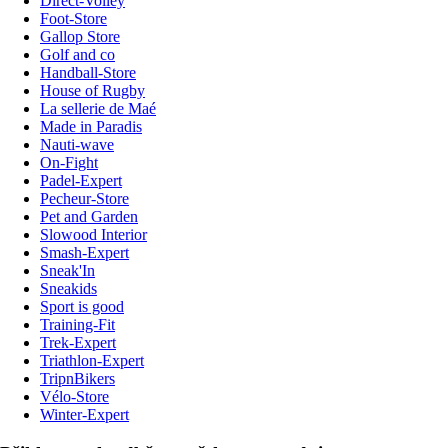
Direct-Volley
Foot-Store
Gallop Store
Golf and co
Handball-Store
House of Rugby
La sellerie de Maé
Made in Paradis
Nauti-wave
On-Fight
Padel-Expert
Pecheur-Store
Pet and Garden
Slowood Interior
Smash-Expert
Sneak'In
Sneakids
Sport is good
Training-Fit
Trek-Expert
Triathlon-Expert
TripnBikers
Vélo-Store
Winter-Expert