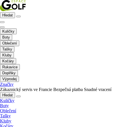
Hledat
Kuličky
Boty
Oblečení
Tašky
Kluby
Kočáry
Rukavice
Doplňky
Výprodej
Značky
Zákaznický servis ve Francie
Bezpečná platba
Snadné vracení
Hledat
Kuličky
Boty
Oblečení
Tašky
Kluby
Kočáry