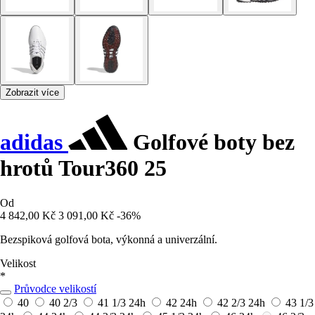
Zobrazit více
adidas
Golfové boty bez
hrotů Tour360 25
Od
4 842,00 Kč
3 091,00 Kč
-36%
Bezspiková golfová bota, výkonná a univerzální.
Velikost
*
Průvodce velikostí
40
40 2/3
41 1/3
24h
42
24h
42 2/3
24h
43 1/3