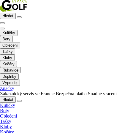
Hledat
Kuličky
Boty
Oblečení
Tašky
Kluby
Kočáry
Rukavice
Doplňky
Výprodej
Značky
Zákaznický servis ve Francie
Bezpečná platba
Snadné vracení
Hledat
Kuličky
Boty
Oblečení
Tašky
Kluby
Kočáry