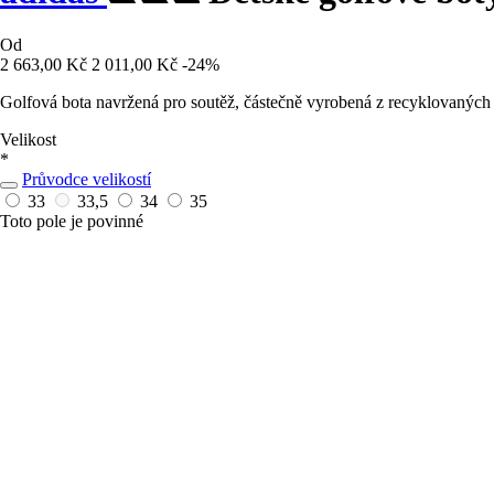
Od
2 663,00 Kč
2 011,00 Kč
-24%
Golfová bota navržená pro soutěž, částečně vyrobená z recyklovaných 
Velikost
*
Průvodce velikostí
33
33,5
34
35
Toto pole je povinné