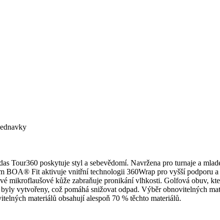
bjednavky
idas Tour360 poskytuje styl a sebevědomí. Navržena pro turnaje a mladé
 BOA® Fit aktivuje vnitřní technologii 360Wrap pro vyšší podporu a s
 mikroflaušové kůže zabraňuje pronikání vlhkosti. Golfová obuv, která
ž byly vytvořeny, což pomáhá snižovat odpad. Výběr obnovitelných mate
telných materiálů obsahují alespoň 70 % těchto materiálů.