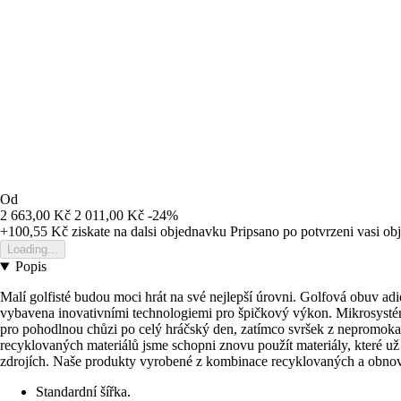
Od
2 663,00 Kč
2 011,00 Kč
-24%
+100,55 Kč
ziskate na dalsi objednavku
Pripsano po potvrzeni vasi o
Loading...
Popis
Malí golfisté budou moci hrát na své nejlepší úrovni. Golfová obuv ad
vybavena inovativními technologiemi pro špičkový výkon. Mikrosystém
pro pohodlnou chůzi po celý hráčský den, zatímco svršek z nepromokavé
recyklovaných materiálů jsme schopni znovu použít materiály, které u
zdrojích. Naše produkty vyrobené z kombinace recyklovaných a obnovi
Standardní šířka.