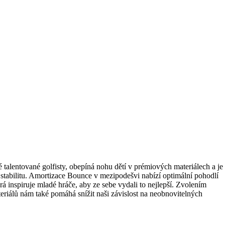
 talentované golfisty, obepíná nohu dětí v prémiových materiálech a je
tabilitu. Amortizace Bounce v mezipodešvi nabízí optimální pohodlí
 inspiruje mladé hráče, aby ze sebe vydali to nejlepší. Zvolením
riálů nám také pomáhá snížit naši závislost na neobnovitelných