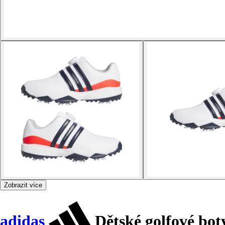
Zobrazit více
adidas
Dětské golfové bot