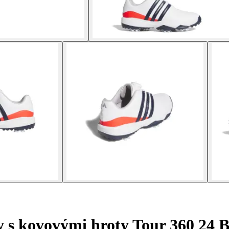
y s kovovými hroty Tour 360 24 