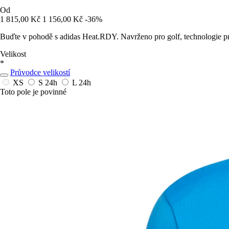
Od
1 815,00 Kč
1 156,00 Kč
-36%
Buďte v pohodě s adidas Heat.RDY. Navrženo pro golf, technologie prot
Velikost
*
Průvodce velikostí
XS
S
24h
L
24h
Toto pole je povinné