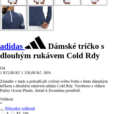
adidas
Dámské tričko s
dlouhým rukávem Cold Rdy
Od
1 815,00 Kč
1 156,00 Kč
-36%
Zůstaňte v teple a pohodlí při cvičení svého švihu s tímto dámským
tričkem s dlouhým rukávem adidas Cold Rdy. Vyrobeno z vláken
Parley Ocean Plastic, šetrné k životnímu prostředí.
Velikost
*
Průvodce velikostí
S
XL
24h