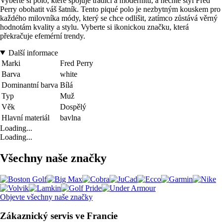
Vyberte si polo, které spojuje tradici a modernitu, a nechte styl Fred
Perry obohatit váš šatník. Tento piqué polo je nezbytným kouskem pro
každého milovníka módy, který se chce odlišit, zatímco zůstává věrný
hodnotám kvality a stylu. Vyberte si ikonickou značku, která
překračuje efemérní trendy.
Další informace
Marki
Fred Perry
Barva
white
Dominantní barva
Bílá
Typ
Muž
Věk
Dospělý
Hlavní materiál
bavlna
Loading...
Loading...
Všechny naše značky
Objevte všechny naše značky
Zákaznický servis ve Francie