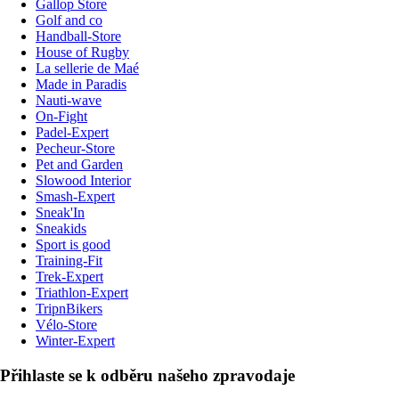
Gallop Store
Golf and co
Handball-Store
House of Rugby
La sellerie de Maé
Made in Paradis
Nauti-wave
On-Fight
Padel-Expert
Pecheur-Store
Pet and Garden
Slowood Interior
Smash-Expert
Sneak'In
Sneakids
Sport is good
Training-Fit
Trek-Expert
Triathlon-Expert
TripnBikers
Vélo-Store
Winter-Expert
Přihlaste se k odběru našeho zpravodaje