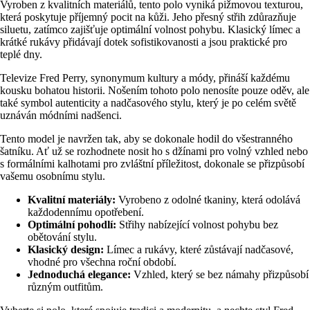
Vyroben z kvalitních materiálů, tento polo vyniká pižmovou texturou,
která poskytuje příjemný pocit na kůži. Jeho přesný střih zdůrazňuje
siluetu, zatímco zajišťuje optimální volnost pohybu. Klasický límec a
krátké rukávy přidávají dotek sofistikovanosti a jsou praktické pro
teplé dny.
Televize Fred Perry, synonymum kultury a módy, přináší každému
kousku bohatou historii. Nošením tohoto polo nenosíte pouze oděv, ale
také symbol autenticity a nadčasového stylu, který je po celém světě
uznáván módními nadšenci.
Tento model je navržen tak, aby se dokonale hodil do všestranného
šatníku. Ať už se rozhodnete nosit ho s džínami pro volný vzhled nebo
s formálními kalhotami pro zvláštní příležitost, dokonale se přizpůsobí
vašemu osobnímu stylu.
Kvalitní materiály:
Vyrobeno z odolné tkaniny, která odolává
každodennímu opotřebení.
Optimální pohodlí:
Střihy nabízející volnost pohybu bez
obětování stylu.
Klasický design:
Límec a rukávy, které zůstávají nadčasové,
vhodné pro všechna roční období.
Jednoduchá elegance:
Vzhled, který se bez námahy přizpůsobí
různým outfitům.