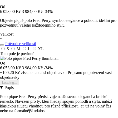
Od
6 053,00 Kč
3 984,00 Kč
-34%
Objevte piqué polo Fred Perry, symbol elegance a pohodlí, ideální pro
pozvednutí vašeho každodenního stylu.
Velikost
*
Průvodce velikostí
S
M
L
XL
Toto pole je povinné
Od
6 053,00 Kč
3 984,00 Kč
-34%
+199,20 Kč
ziskate na dalsi objednavku
Pripsano po potvrzeni vasi
objednavky
Loading...
Popis
Polo piqué Fred Perry představuje nadčasovou eleganci a britské
řemeslo. Navržen pro ty, kteří hledají spojení pohodlí a stylu, nabízí
klasickou siluetu vhodnou pro různé příležitosti, ať už na volný čas
nebo na formálnější události.