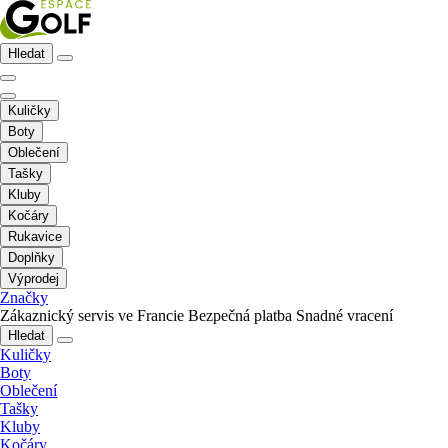
Hledat
Kuličky
Boty
Oblečení
Tašky
Kluby
Kočáry
Rukavice
Doplňky
Výprodej
Značky
Zákaznický servis ve Francie
Bezpečná platba
Snadné vracení
Hledat
Kuličky
Boty
Oblečení
Tašky
Kluby
Kočáry