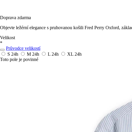
Doprava zdarma
Objevte ležérní elegance s pruhovanou košili Fred Perry Oxford, zá
Velikost
*
Průvodce velikostí
S
24h
M
24h
L
24h
XL
24h
Toto pole je povinné