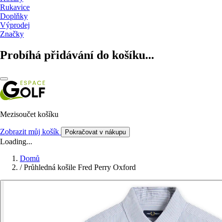
Rukavice
Doplňky
Výprodej
Značky
Probíhá přidávání do košíku...
Mezisoučet košíku
Zobrazit můj košík
Pokračovat v nákupu
Loading...
Domů
/
Průhledná košile Fred Perry Oxford