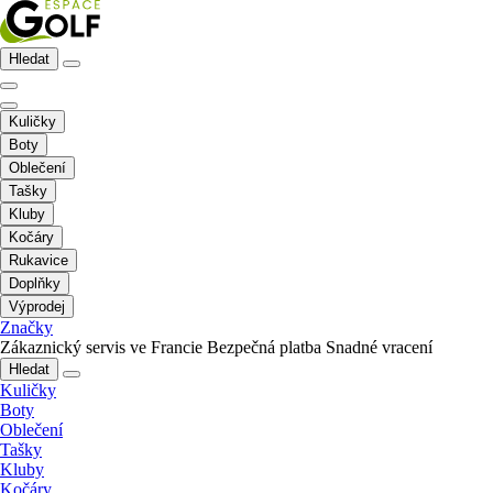
Hledat
Kuličky
Boty
Oblečení
Tašky
Kluby
Kočáry
Rukavice
Doplňky
Výprodej
Značky
Zákaznický servis ve Francie
Bezpečná platba
Snadné vracení
Hledat
Kuličky
Boty
Oblečení
Tašky
Kluby
Kočáry