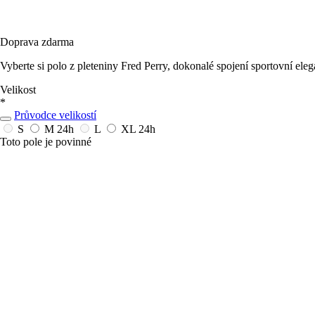
Doprava zdarma
Vyberte si polo z pleteniny Fred Perry, dokonalé spojení sportovní ele
Velikost
*
Průvodce velikostí
S
M
24h
L
XL
24h
Toto pole je povinné