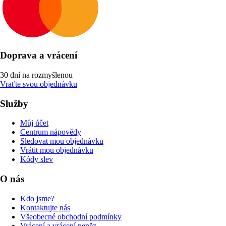
Doprava a vrácení
30 dní na rozmyšlenou
Vraťte svou objednávku
Služby
Můj účet
Centrum nápovědy
Sledovat mou objednávku
Vrátit mou objednávku
Kódy slev
O nás
Kdo jsme?
Kontaktujte nás
Všeobecné obchodní podmínky
Vrácení a vrácení peněz