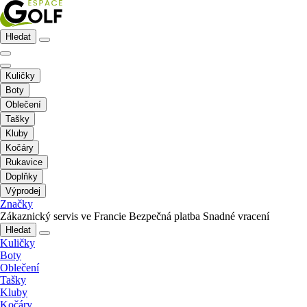
Hledat
Kuličky
Boty
Oblečení
Tašky
Kluby
Kočáry
Rukavice
Doplňky
Výprodej
Značky
Zákaznický servis ve Francie
Bezpečná platba
Snadné vracení
Hledat
Kuličky
Boty
Oblečení
Tašky
Kluby
Kočáry