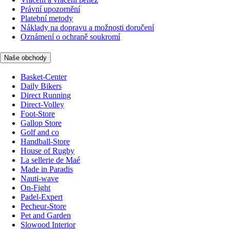
Právní upozornění
Platební metody
Náklady na dopravu a možnosti doručení
Oznámení o ochraně soukromí
Naše obchody
Basket-Center
Daily Bikers
Direct Running
Direct-Volley
Foot-Store
Gallop Store
Golf and co
Handball-Store
House of Rugby
La sellerie de Maé
Made in Paradis
Nauti-wave
On-Fight
Padel-Expert
Pecheur-Store
Pet and Garden
Slowood Interior