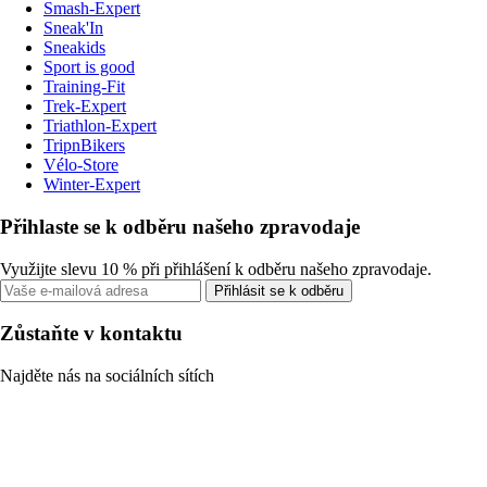
Smash-Expert
Sneak'In
Sneakids
Sport is good
Training-Fit
Trek-Expert
Triathlon-Expert
TripnBikers
Vélo-Store
Winter-Expert
Přihlaste se k odběru našeho zpravodaje
Využijte slevu 10 % při přihlášení k odběru našeho zpravodaje.
Přihlásit se k odběru
Zůstaňte v kontaktu
Najděte nás na sociálních sítích