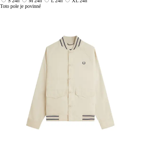
S
24h
M
24h
L
24h
XL
24h
Toto pole je povinné