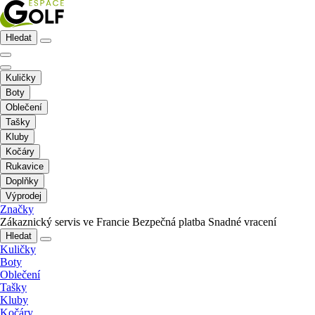
Hledat
Kuličky
Boty
Oblečení
Tašky
Kluby
Kočáry
Rukavice
Doplňky
Výprodej
Značky
Zákaznický servis ve Francie
Bezpečná platba
Snadné vracení
Hledat
Kuličky
Boty
Oblečení
Tašky
Kluby
Kočáry