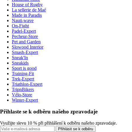
House of Rugby
La sellerie de Maé
Made in Paradis
Nauti-wave
On-Fight
Padel-Expert
Pecheur-Store
Pet and Garden
Slowood Interior
Smash-Expert
Sneak'In
Sneakids
Sport is good
Training-Fit
Trek-Expert
Triathlon-Expert
TripnBikers
Vélo-Store
Winter-Expert
Přihlaste se k odběru našeho zpravodaje
Využijte slevu 10 % při přihlášení k odběru našeho zpravodaje.
Přihlásit se k odběru