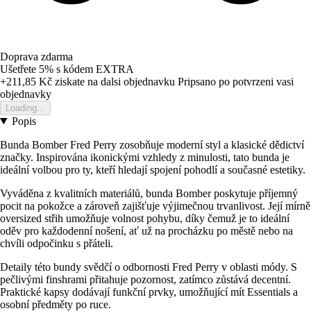
Doprava zdarma
Ušetřete 5%
s kódem
EXTRA
+211,85 Kč
ziskate na dalsi objednavku
Pripsano po potvrzeni vasi
objednavky
Loading...
Popis
Bunda Bomber Fred Perry zosobňuje moderní styl a klasické dědictví
značky. Inspirována ikonickými vzhledy z minulosti, tato bunda je
ideální volbou pro ty, kteří hledají spojení pohodlí a současné estetiky.
Vyváděna z kvalitních materiálů, bunda Bomber poskytuje příjemný
pocit na pokožce a zároveň zajišťuje výjimečnou trvanlivost. Její mírně
oversized střih umožňuje volnost pohybu, díky čemuž je to ideální
oděv pro každodenní nošení, ať už na procházku po městě nebo na
chvíli odpočinku s přáteli.
Detaily této bundy svědčí o odbornosti Fred Perry v oblasti módy. S
pečlivými finshrami přitahuje pozornost, zatímco zůstává decentní.
Praktické kapsy dodávají funkční prvky, umožňující mít Essentials a
osobní předměty po ruce.