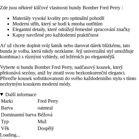
Zde jsou některé klíčové vlastnosti bundy Bomber Fred Perry :
Materiály vysoké kvality pro optimální pohodlí
Moderní střih, který se hodí k mnoha outfitům
Elegantní detaily, které odrážejí řemeslné zpracování značky
Kapsy navržené pro každodenní praktičnost
Ať už chcete doplnit svůj šatník nebo darovat dárek blízkému, tato
bunda je volba, která nikdy nezklame. Její univerzální styl umožňuje
kombinaci s různými vzhledy, od ležérních po elegantnější.
Vyberte si bundu Bomber Fred Perry, nadčasový kousek, který
překonává sezóny, aniž by ztratil svou bezkonkurenční eleganci.
Přiveďte kousek sofistikovanosti do svého každodenního stylu s tímto
nezbytným kouskem moderní módy.
Další informace
Marki
Fred Perry
Barva
oatmeal
Dominantní barva
Béžová
Typ
Muž
Věk
Dospělý
Loading...