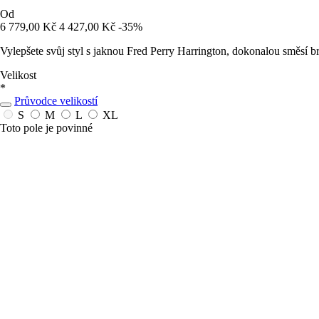
Od
6 779,00 Kč
4 427,00 Kč
-35%
Vylepšete svůj styl s jaknou Fred Perry Harrington, dokonalou směsí b
Velikost
*
Průvodce velikostí
S
M
L
XL
Toto pole je povinné