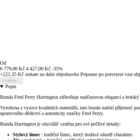
Od
6 779,00 Kč
4 427,00 Kč
-35%
+221,35 Kč
ziskate na dalsi objednavku
Pripsano po potvrzeni vasi o
Loading...
Popis
Bunda Fred Perry Harrington ztělesňuje nadčasovou eleganci a britský 
Vyrobena z vysoce kvalitních materiálů, tato bunda nabízí příjemný po
sportovního dědictví a autenticity značky Fred Perry.
Bunda Harrington je obzvlášť ceněna pro své pečlivé detaily:
Stylový límec
: tradiční límec, který dodává siluetě charakter.