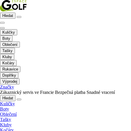
Hledat
Kuličky
Boty
Oblečení
Tašky
Kluby
Kočáry
Rukavice
Doplňky
Výprodej
Značky
Zákaznický servis ve Francie
Bezpečná platba
Snadné vracení
Hledat
Kuličky
Boty
Oblečení
Tašky
Kluby
Kočáry