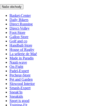
Naše obchody
Basket-Center
Daily Bikers
Direct Running
Direct-Volley
Foot-Store
Gallop Store
Golf and co
Handball-Store
House of Rugby
La sellerie de Maé
Made in Paradis
Nauti-wave
On-Fight
Padel-Expert
Pecheur-Store
Pet and Garden
Slowood Interior
Smash-Expert
Sneak'In
Sneakids
Sport is good
Training-Fit