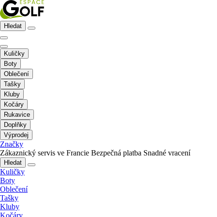
Hledat
Kuličky
Boty
Oblečení
Tašky
Kluby
Kočáry
Rukavice
Doplňky
Výprodej
Značky
Zákaznický servis ve Francie
Bezpečná platba
Snadné vracení
Hledat
Kuličky
Boty
Oblečení
Tašky
Kluby
Kočáry