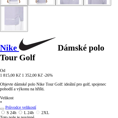
Nike
Dámské polo
Tour Golf
Od
1 815,00 Kč
1 352,00 Kč
-26%
Objevte dámské polo Nike Tour Golf: ideální pro golf, spojenec
pohodlí a výkonu na hřišti.
Velikost
*
Průvodce velikostí
S
24h
L
24h
2XL
Toto pole je povinné