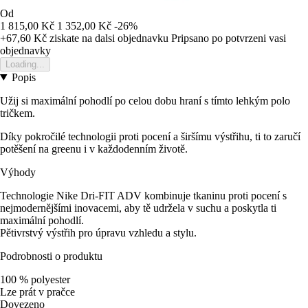
Od
1 815,00 Kč
1 352,00 Kč
-26%
+67,60 Kč
ziskate na dalsi objednavku
Pripsano po potvrzeni vasi
objednavky
Loading...
Popis
Užij si maximální pohodlí po celou dobu hraní s tímto lehkým polo
tričkem.
Díky pokročilé technologii proti pocení a širšímu výstřihu, ti to zaručí
potěšení na greenu i v každodenním životě.
Výhody
Technologie Nike Dri-FIT ADV kombinuje tkaninu proti pocení s
nejmodernějšími inovacemi, aby tě udržela v suchu a poskytla ti
maximální pohodlí.
Pětivrstvý výstřih pro úpravu vzhledu a stylu.
Podrobnosti o produktu
100 % polyester
Lze prát v pračce
Dovezeno