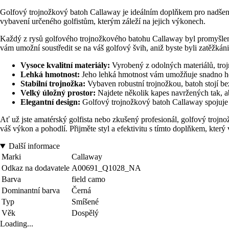
Golfový trojnožkový batoh Callaway je ideálním doplňkem pro nadšence
vybavení určeného golfistům, kterým záleží na jejich výkonech.
Každý z rysů golfového trojnožkového batohu Callaway byl promyšlen 
vám umožní soustředit se na váš golfový švih, aniž byste byli zatěžká
Vysoce kvalitní materiály:
Vyrobený z odolných materiálů, troj
Lehká hmotnost:
Jeho lehká hmotnost vám umožňuje snadno ho 
Stabilní trojnožka:
Vybaven robustní trojnožkou, batoh stojí be
Velký úložný prostor:
Najdete několik kapes navržených tak, a
Elegantní design:
Golfový trojnožkový batoh Callaway spojuje 
Ať už jste amatérský golfista nebo zkušený profesionál, golfový trojn
váš výkon a pohodlí. Přijměte styl a efektivitu s tímto doplňkem, který 
Další informace
Marki
Callaway
Odkaz na dodavatele
A00691_Q1028_NA
Barva
field camo
Dominantní barva
Černá
Typ
Smíšené
Věk
Dospělý
Loading...