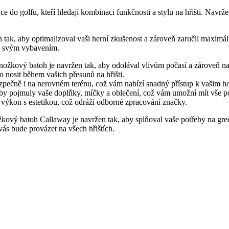
 do golfu, kteří hledají kombinaci funkčnosti a stylu na hřišti. Nav
tak, aby optimalizoval vaši herní zkušenost a zároveň zaručil maximá
ni svým vybavením.
nožkový batoh je navržen tak, aby odolával vlivům počasí a zároveň n
nosit během vašich přesunů na hřišti.
zpečně i na nerovném terénu, což vám nabízí snadný přístup k vašim h
by pojmuly vaše doplňky, míčky a oblečení, což vám umožní mít vše p
výkon s estetikou, což odráží odborné zpracování značky.
ožkový batoh Callaway je navržen tak, aby splňoval vaše potřeby na gre
vás bude provázet na všech hřištích.