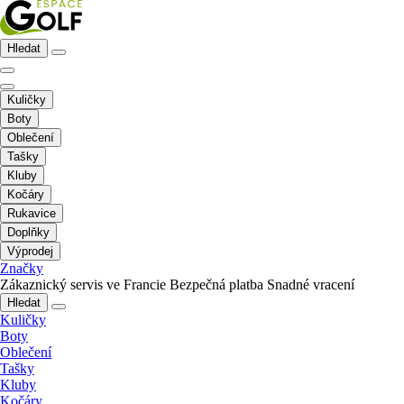
Hledat
Kuličky
Boty
Oblečení
Tašky
Kluby
Kočáry
Rukavice
Doplňky
Výprodej
Značky
Zákaznický servis ve Francie
Bezpečná platba
Snadné vracení
Hledat
Kuličky
Boty
Oblečení
Tašky
Kluby
Kočáry