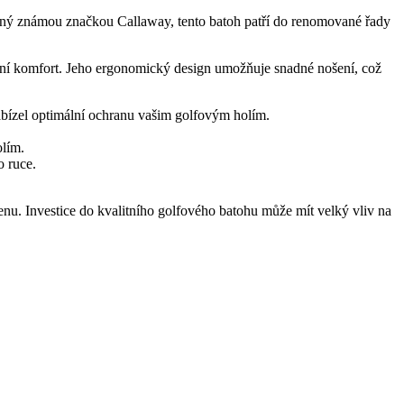
ržený známou značkou Callaway, tento batoh patří do renomované řady
lní komfort. Jeho ergonomický design umožňuje snadné nošení, což
abízel optimální ochranu vašim golfovým holím.
olím.
o ruce.
enu. Investice do kvalitního golfového batohu může mít velký vliv na