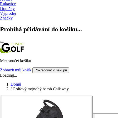
Rukavice
Doplňky
Výprodej
Značky
Probíhá přidávání do košíku...
Mezisoučet košíku
Zobrazit můj košík
Pokračovat v nákupu
Loading...
Domů
/
Golfový trojnohý batoh Callaway